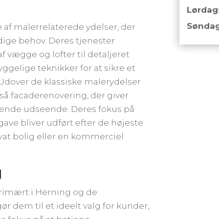
Lørdag
Søndag
 af malerrelaterede ydelser, der
ge behov. Deres tjenester
f vægge og lofter til detaljeret
gelige teknikker for at sikre et
Udover de klassiske malerydelser
å facaderenovering, der giver
dende udseende. Deres fokus på
pgave bliver udført efter de højeste
vat bolig eller en kommerciel
g
imært i Herning og de
r dem til et ideelt valg for kunder,