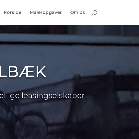
Forside
Maleropgaver
Om os
ØLBÆK
kellige leasingselskaber