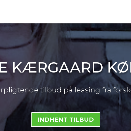
E KÆRGAARD K
forpligtende tilbud på leasing fra fors
INDHENT TILBUD