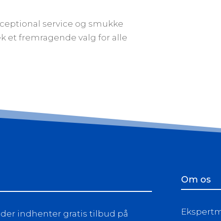
xceptional service og smukke
 et fremragende valg for alle
Om os
Ekspertma
er indhenter gratis tilbud på