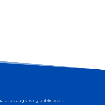
ler.dk udgives og publiceres af: