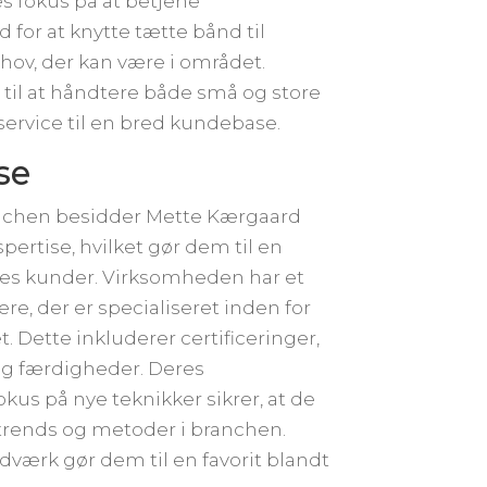
es fokus på at betjene
for at knytte tætte bånd til
hov, der kan være i området.
til at håndtere både små og store
 service til en bred kundebase.
se
anchen besidder Mette Kærgaard
ertise, hvilket gør dem til en
res kunder. Virksomheden har et
, der er specialiseret inden for
. Dette inkluderer certificeringer,
g færdigheder. Deres
kus på nye teknikker sikrer, at de
trends og metoder i branchen.
værk gør dem til en favorit blandt