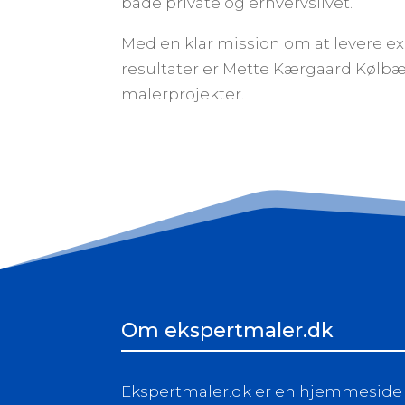
både private og erhvervslivet.
Med en klar mission om at levere e
resultater er Mette Kærgaard Kølbæk
malerprojekter.
Om ekspertmaler.dk
Ekspertmaler.dk er en hjemmeside d