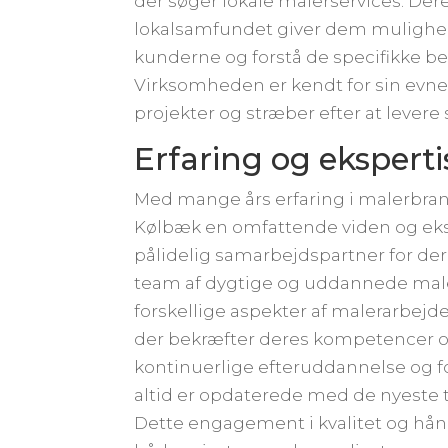
der søger lokale malerservices. Der
lokalsamfundet giver dem mulighed 
kunderne og forstå de specifikke be
Virksomheden er kendt for sin evne 
projekter og stræber efter at levere
Erfaring og eksperti
Med mange års erfaring i malerbr
Kølbæk en omfattende viden og eksp
pålidelig samarbejdspartner for de
team af dygtige og uddannede malere
forskellige aspekter af malerarbejdet
der bekræfter deres kompetencer o
kontinuerlige efteruddannelse og fo
altid er opdaterede med de nyeste 
Dette engagement i kvalitet og hånd