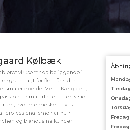
gaard Kølbæk
Åbnin
ableret virksomhed beliggende i
Manda
v grundlagt for flere år siden
litetsmalerarbejde. Mette Kærgaard,
Tirsdag
passion for malerfaget og en vision
Onsdag
 rum, hvor mennesker trives.
Torsda
af professionalisme har hun
Fredag
chen og blandt sine kunder.
Fredag