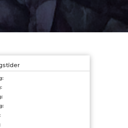
gstider
g:
:
:
g:
:
: