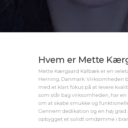
Hvem er Mette Kær
Mette Kærgaard Kølbæk er en velet
Herning, Danmark. Virksomheden ble
med et klart fokus på at levere kva
som står bag virksomheden, har en 
om at skabe smukke og funktionelle
Gennem dedikation og en høj grad 
opbygget et solidt omdømme i bran