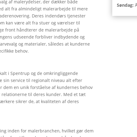
dvalg af malerydelser, der dækker både
Søndag:
Å
 alt fra almindeligt malerarbejde til mere
caderenovering. Deres indendørs tjenester
m kan være alt fra stuer og værelser til
ige front håndterer de malerarbejde på
gningens udseende forbliver indbydende og
farvevalg og materialer, således at kunderne
ecifikke behov.
okalt i Spentrup og de omkringliggende
in service til regionalt niveau alt efter
ver dem en unik forståelse af kundernes behov
r relationerne til deres kunder. Med et tæt
kere sikrer de, at kvaliteten af deres
ring inden for malerbranchen, hvilket gør dem