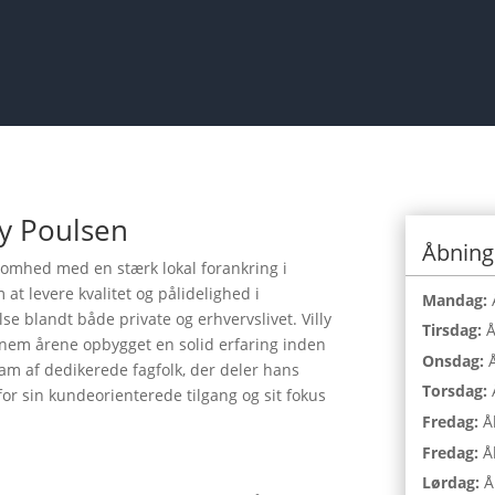
ly Poulsen
Åbning
ksomhed med en stærk lokal forankring i
t levere kvalitet og pålidelighed i
Mandag:
e blandt både private og erhvervslivet. Villy
Tirsdag:
Å
nem årene opbygget en solid erfaring inden
Onsdag:
Å
am af dedikerede fagfolk, der deler hans
Torsdag:
for sin kundeorienterede tilgang og sit fokus
Fredag:
Å
Fredag:
Å
Lørdag:
Å