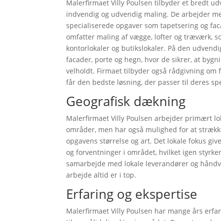
Malerfirmaet Villy Poulsen tilbyder et bredt u
indvendig og udvendig maling. De arbejder med
specialiserede opgaver som tapetsering og fa
omfatter maling af vægge, lofter og træværk, so
kontorlokaler og butikslokaler. På den udvend
facader, porte og hegn, hvor de sikrer, at by
velholdt. Firmaet tilbyder også rådgivning om 
får den bedste løsning, der passer til deres sp
Geografisk dækning
Malerfirmaet Villy Poulsen arbejder primært l
områder, men har også mulighed for at strække s
opgavens størrelse og art. Det lokale fokus gi
og forventninger i området, hvilket igen styrke
samarbejde med lokale leverandører og håndvær
arbejde altid er i top.
Erfaring og ekspertise
Malerfirmaet Villy Poulsen har mange års erfa