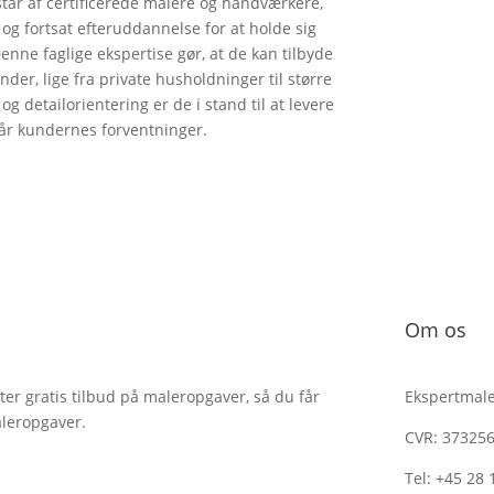
står af certificerede malere og håndværkere,
g fortsat efteruddannelse for at holde sig
enne faglige ekspertise gør, at de kan tilbyde
nder, lige fra private husholdninger til større
g detailorientering er de i stand til at levere
går kundernes forventninger.
Om os
r gratis tilbud på maleropgaver, så du får
Ekspertmale
aleropgaver.
CVR: 37325
Tel: +45 28 