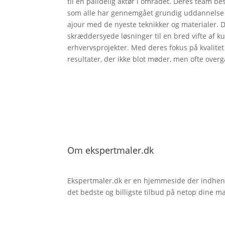
til en pålidelig aktør i området. Deres team be
som alle har gennemgået grundig uddannelse o
ajour med de nyeste teknikker og materialer. D
skræddersyede løsninger til en bred vifte af ku
erhvervsprojekter. Med deres fokus på kvalitet o
resultater, der ikke blot møder, men ofte over
Om ekspertmaler.dk
Ekspertmaler.dk er en hjemmeside der indhente
det bedste og billigste tilbud på netop dine m