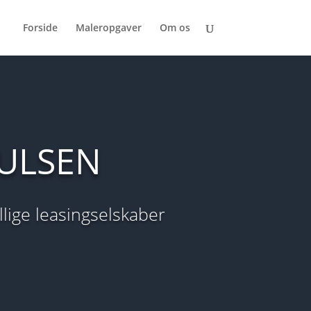
Forside
Maleropgaver
Om os
OULSEN
ellige leasingselskaber