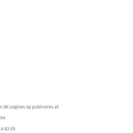
r.dk udgives og publiceres af:
694
14 82 09