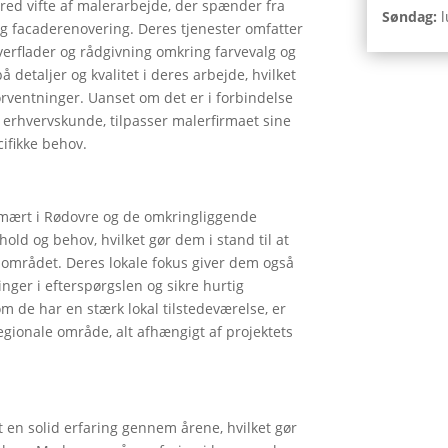
red vifte af malerarbejde, der spænder fra
Søndag:
l
og facaderenovering. Deres tjenester omfatter
verflader og rådgivning omkring farvevalg og
 detaljer og kvalitet i deres arbejde, hvilket
 forventninger. Uanset om det er i forbindelse
 erhvervskunde, tilpasser malerfirmaet sine
ifikke behov.
imært i Rødovre og de omkringliggende
hold og behov, hvilket gør dem i stand til at
l området. Deres lokale fokus giver dem også
nger i efterspørgslen og sikre hurtig
m de har en stærk lokal tilstedeværelse, er
egionale område, alt afhængigt af projektets
en solid erfaring gennem årene, hvilket gør