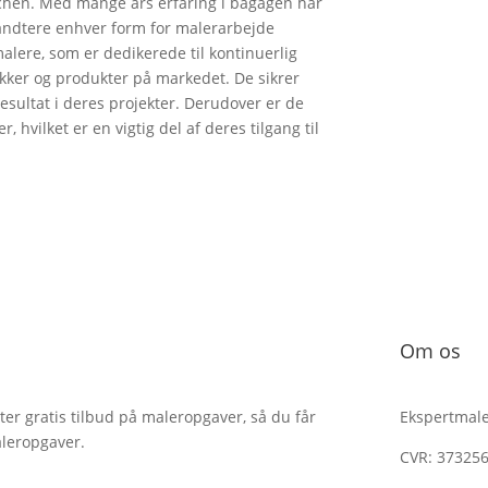
nchen. Med mange års erfaring i bagagen har
 håndtere enhver form for malerarbejde
lere, som er dedikerede til kontinuerlig
nikker og produkter på markedet. De sikrer
esultat i deres projekter. Derudover er de
hvilket er en vigtig del af deres tilgang til
Om os
r gratis tilbud på maleropgaver, så du får
Ekspertmale
aleropgaver.
CVR: 37325