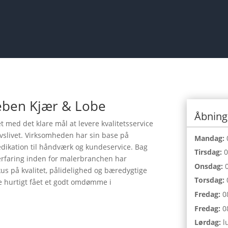
eben Kjær & Lobe
Åbning
 med det klare mål at levere kvalitetsservice
rvslivet. Virksomheden har sin base på
Mandag:
dedikation til håndværk og kundeservice. Bag
Tirsdag:
0
erfaring inden for malerbranchen har
Onsdag:
0
us på kvalitet, pålidelighed og bæredygtige
Torsdag:
e hurtigt fået et godt omdømme i
Fredag:
08
Fredag:
08
Lørdag:
l