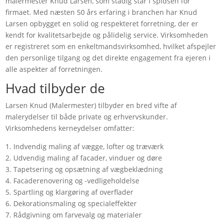
malermester Knud Larsen, som stadig står i spidsen for
firmaet. Med næsten 50 års erfaring i branchen har Knud
Larsen opbygget en solid og respekteret forretning, der er
kendt for kvalitetsarbejde og pålidelig service. Virksomheden
er registreret som en enkeltmandsvirksomhed, hvilket afspejler
den personlige tilgang og det direkte engagement fra ejeren i
alle aspekter af forretningen.
Hvad tilbyder de
Larsen Knud (Malermester) tilbyder en bred vifte af
malerydelser til både private og erhvervskunder.
Virksomhedens kerneydelser omfatter:
1. Indvendig maling af vægge, lofter og træværk
2. Udvendig maling af facader, vinduer og døre
3. Tapetsering og opsætning af vægbeklædning
4. Facaderenovering og -vedligeholdelse
5. Spartling og klargøring af overflader
6. Dekorationsmaling og specialeffekter
7. Rådgivning om farvevalg og materialer