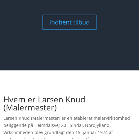
Indhent tilbud
Hvem er Larsen Knud
(Malermester)
Larsen Knud (Malermester) er en etableret malervirksomhed
beliggende på Heimdalsvej 20 i Sindal, Nordjylland.
Virksomheden blev grundlagt den 15. januar 1974 af