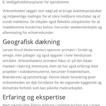
8. Vedligeholdelsesplaner for ejendomme
Virksomheden lægger stor vægt på at bruge kvalitetsprodukter
og miljøvenlige malinger for at sikre holdbare resultater og et
sundt indeklima. De tilbyder også fleksible arbejdstider for at
imødekomme kundernes behov, herunder weekendarbejde og
aftenmaling for erhvervskunder.
Geografisk dækning
Larsen Knud (Malermester) opererer primært i Sindal og
omegn, men påtager sig også opgaver i hele Vendsyssel-
området. Virksomhedens primære fokus er på det lokale
marked i Hjørring Kommune, men de har også erfaring med
projekter i nabokommunerne, herunder Frederikshavn,
Brønderslev og Jammerbugt. Denne lokale forankring giver
virksomheden en dyb forståelse for de regionale byggestile og
klimatiske forhold, som kan påvirke malerarbejdet.
Erfaring og ekspertise
Med næsten fem årtiers erfaring i malerbranchen har Larsen