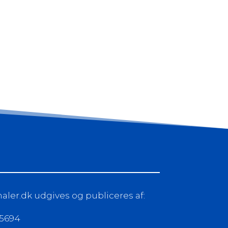
ler.dk udgives og publiceres af:
25694