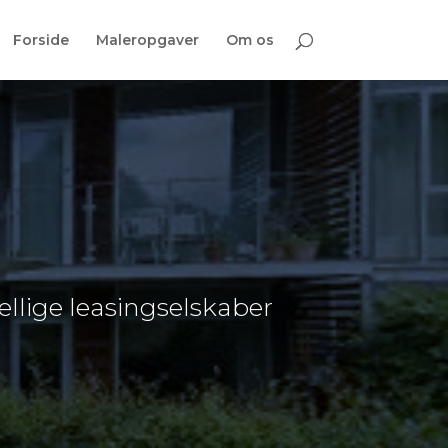
Forside
Maleropgaver
Om os
kellige leasingselskaber