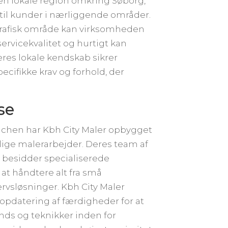
en lokale region omkring Søborg,
 til kunder i nærliggende områder.
ografisk område kan virksomheden
servicekvalitet og hurtigt kan
res lokale kendskab sikrer
ecifikke krav og forhold, der
se
nchen har Kbh City Maler opbygget
llige malerarbejder. Deres team af
 besidder specialiserede
 at håndtere alt fra små
ervsløsninger. Kbh City Maler
opdatering af færdigheder for at
rends og teknikker inden for