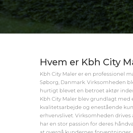
Hvem er Kbh City M
Kbh City Maler er en professionel 
Søborg, Danmark. Virksomheden blev 
hurtigt blevet en betroet aktør inde
Kbh City Maler blev grundlagt med e
kvalitetsarbejde og enestående kund
erhvervslivet. Virksomheden drives 
har en stor passion for deres hånd
at overgå kundernes forventninger.