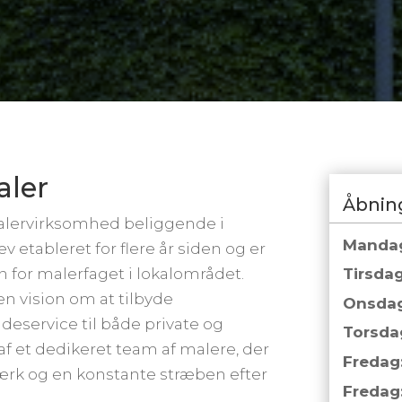
aler
Åbnin
malervirksomhed beliggende i
Manda
etableret for flere år siden og er
n for malerfaget i lokalområdet.
Tirsdag
n vision om at tilbyde
Onsdag
eservice til både private og
Torsda
af et dedikeret team af malere, der
Fredag
værk og en konstante stræben efter
Fredag