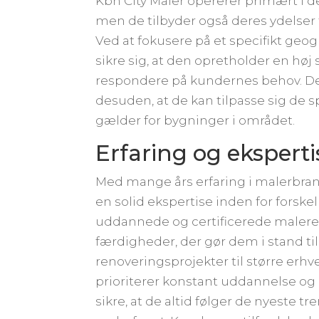
Kbh City Maler opererer primært i d
men de tilbyder også deres ydelser
Ved at fokusere på et specifikt ge
sikre sig, at den opretholder en høj 
respondere på kundernes behov. De
desuden, at de kan tilpasse sig de sp
gælder for bygninger i området.
Erfaring og eksperti
Med mange års erfaring i malerbra
en solid ekspertise inden for forske
uddannede og certificerede malere
færdigheder, der gør dem i stand til
renoveringsprojekter til større erhv
prioriterer konstant uddannelse og 
sikre, at de altid følger de nyeste t