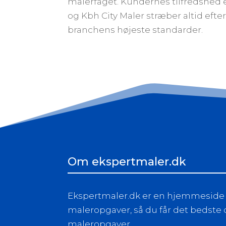
malerfaget. Kundernes tilfredshed e
og Kbh City Maler stræber altid efter 
branchens højeste standarder.
Om ekspertmaler.dk
Ekspertmaler.dk er en hjemmeside d
maleropgaver, så du får det bedste o
maleropgaver.