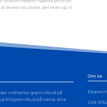
r virksomhedens højeste prioritet,
at levere resultater, der lever op til
Om os
Ekspertma
er indhenter gratis tilbud på
g billigste tilbud på netop dine
CVR: 373