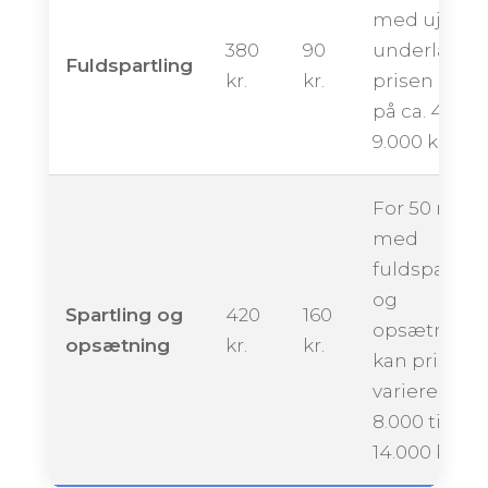
med ujævn
380
90
underlag k
Fuldspartling
kr.
kr.
prisen ligge
på ca. 4.500 
9.000 kroner
For 50 m²
med
fuldspartlin
og
Spartling og
420
160
opsætning
opsætning
kr.
kr.
kan prisen
variere fra ca
8.000 til
14.000 krone