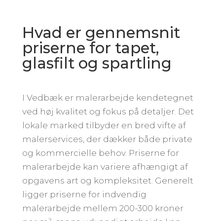
Hvad er gennemsnit
priserne for tapet,
glasfilt og spartling
I Vedbæk er malerarbejde kendetegnet
ved høj kvalitet og fokus på detaljer. Det
lokale marked tilbyder en bred vifte af
malerservices, der dækker både private
og kommercielle behov. Priserne for
malerarbejde kan variere afhængigt af
opgavens art og kompleksitet. Generelt
ligger priserne for indvendig
malerarbejde mellem 200-300 kroner