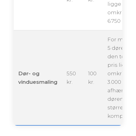
ligge
omkring
6.750 krone
For maling
5 døre kan
den totale
pris ligge
Dør- og
550
100
omkring
vinduesmaling
kr.
kr.
3.000 krone
afhængigt 
dørenes
størrelse 
kompleksit