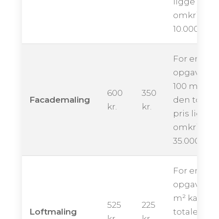
ligge
omkring
10.000 kron
For en
opgave på
100 m² kan
600
350
Facademaling
den totale
kr.
kr.
pris ligge
omkring
35.000 kro
For en
opgave på
m² kan de
525
225
Loftmaling
totale pris
kr.
kr.