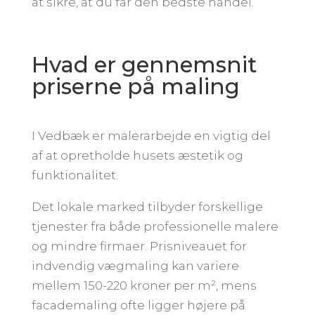
at sikre, at du får den bedste handel.
Hvad er gennemsnit
priserne på maling
I Vedbæk er malerarbejde en vigtig del
af at opretholde husets æstetik og
funktionalitet.
Det lokale marked tilbyder forskellige
tjenester fra både professionelle malere
og mindre firmaer. Prisniveauet for
indvendig vægmaling kan variere
mellem 150-220 kroner per m², mens
facademaling ofte ligger højere på