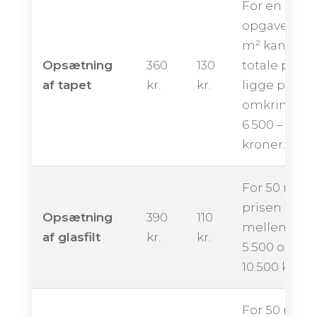
For en
opgave på 
m² kan den
Opsætning
360
130
totale pris
af tapet
kr.
kr.
ligge på
omkring
6.500 – 12.00
kroner.
For 50 m² k
prisen ende
Opsætning
390
110
mellem ca.
af glasfilt
kr.
kr.
5.500 og
10.500 krone
For 50 m²