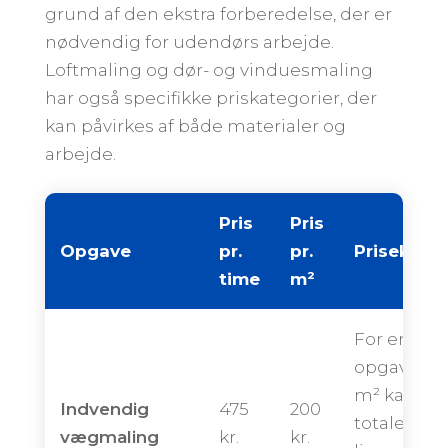
grund af den ekstra forberedelse, der er
nødvendig for udendørs arbejde.
Loftmaling og dør- og vinduesmaling
har også specifikke priskategorier, der
kan påvirkes af både materialer og
arbejde.
Pris
Pris
Opgave
pr.
pr.
Priseksem
time
m²
For en
opgave på
m² kan de
Indvendig
475
200
totale pris
vægmaling
kr.
kr.