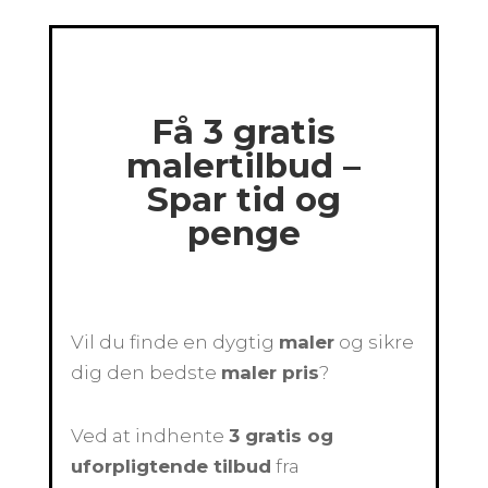
Få 3 gratis
malertilbud –
Spar tid og
penge
Vil du finde en dygtig
maler
og sikre
dig den bedste
maler pris
?
Ved at indhente
3 gratis og
uforpligtende tilbud
fra