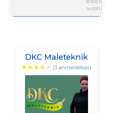
8.000 til
14.000 krone
DKC Maleteknik
★
★
★
★
★
(3 anmeldelser)