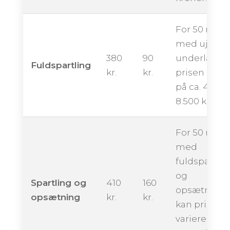
For 50 m²
med ujævn
380
90
underlag k
Fuldspartling
kr.
kr.
prisen ligge
på ca. 4.500 
8.500 kroner
For 50 m²
med
fuldspartlin
og
Spartling og
410
160
opsætning
opsætning
kr.
kr.
kan prisen
variere fra ca