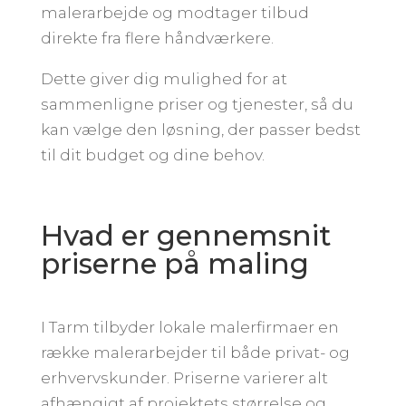
malerarbejde og modtager tilbud
direkte fra flere håndværkere.
Dette giver dig mulighed for at
sammenligne priser og tjenester, så du
kan vælge den løsning, der passer bedst
til dit budget og dine behov.
Hvad er gennemsnit
priserne på maling
I Tarm tilbyder lokale malerfirmaer en
række malerarbejder til både privat- og
erhvervskunder. Priserne varierer alt
afhængigt af projektets størrelse og