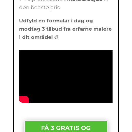
den bedste pris
Udfyld en formular i dag og
modtag 3 tilbud fra erfarne malere
i dit område!
🎨
FÅ 3 GRATIS OG