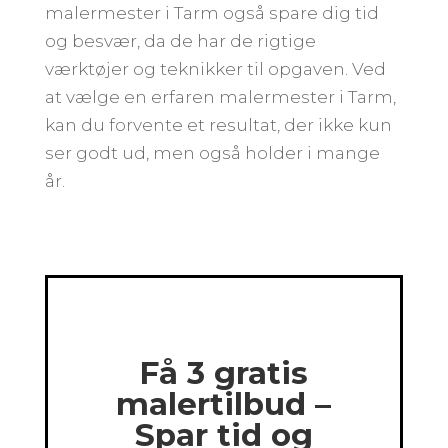
malermester i Tarm også spare dig tid
og besvær, da de har de rigtige
værktøjer og teknikker til opgaven. Ved
at vælge en erfaren malermester i Tarm,
kan du forvente et resultat, der ikke kun
ser godt ud, men også holder i mange
år.
Få 3 gratis
malertilbud –
Spar tid og