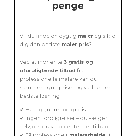
penge
Vil du finde en dygtig
maler
og sikre
dig den bedste
maler pris
?
Ved at indhente
3 gratis og
uforpligtende tilbud
fra
professionelle malere kan du
sammenligne priser og vælge den
bedste løsning.
✔ Hurtigt, nemt og gratis
✔ Ingen forpligtelser – du vælger
selv, om du vil acceptere et tilbud
✔ Få professionelt
malerarbejde
til