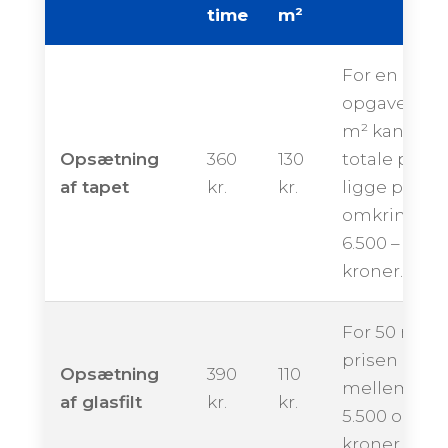
time
m²
For en
opgave på 
m² kan den
Opsætning
360
130
totale pris
af tapet
kr.
kr.
ligge på
omkring
6.500 – 10.50
kroner.
For 50 m² k
prisen ende
Opsætning
390
110
mellem ca.
af glasfilt
kr.
kr.
5.500 og 9.5
kroner.