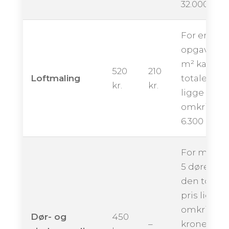
32.000 kron
For en
opgave på
m² kan de
520
210
Loftmaling
totale pris
kr.
kr.
ligge
omkring
6.300 krone
For maling
5 døre kan
den totale
pris ligge
omkring 2.
Dør- og
450
–
kroner,