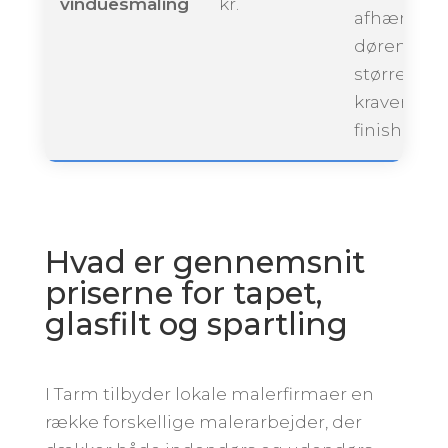
vinduesmaling
kr.
afhængigt 
dørenes
størrelse 
kravene til
finish.
Hvad er gennemsnit
priserne for tapet,
glasfilt og spartling
I Tarm tilbyder lokale malerfirmaer en
række forskellige malerarbejder, der