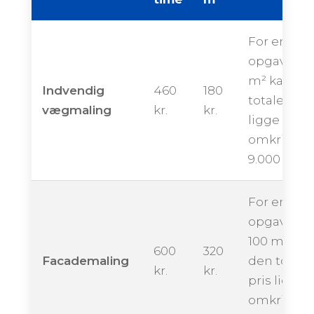
For en
opgave på
m² kan de
Indvendig
460
180
totale pris
vægmaling
kr.
kr.
ligge
omkring
9.000 krone
For en
opgave på
100 m² kan
600
320
Facademaling
den totale
kr.
kr.
pris ligge
omkring