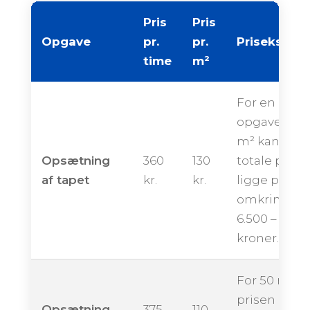
Pris
Pris
Opgave
pr.
pr.
Priseksemp
time
m²
For en
opgave på 
m² kan den
Opsætning
360
130
totale pris
af tapet
kr.
kr.
ligge på
omkring
6.500 – 10.50
kroner.
For 50 m² k
prisen ende
Opsætning
375
110