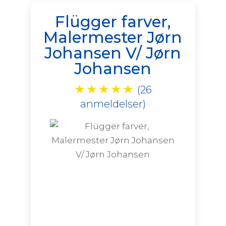
Flügger farver,
Malermester Jørn
Johansen V/ Jørn
Johansen
★
★
★
★
★
(26
anmeldelser)