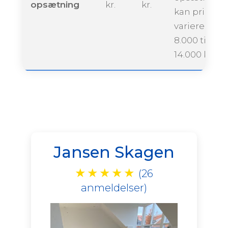
opsætning
kr.
kr.
kan prisen
variere fra ca
8.000 til
14.000 krone
Jansen Skagen
★
★
★
★
★
(26
anmeldelser)