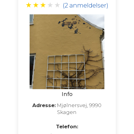
★
★
★
★
★
(2 anmeldelser)
Info
Adresse:
Mjølnersvej, 9990
Skagen
Telefon: