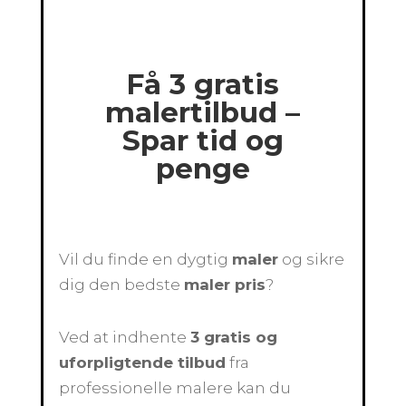
Få 3 gratis
malertilbud –
Spar tid og
penge
Vil du finde en dygtig
maler
og sikre
dig den bedste
maler pris
?
Ved at indhente
3 gratis og
uforpligtende tilbud
fra
professionelle malere kan du