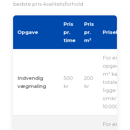
bedste pris-kvalitetsforhold.
Pris
Pris
Opgave
pr.
pr.
Priseksem
time
m²
For en
opgave på
m² kan de
Indvendig
500
200
totale pris
vægmaling
kr.
kr.
ligge
omkring
10.000 kron
For en