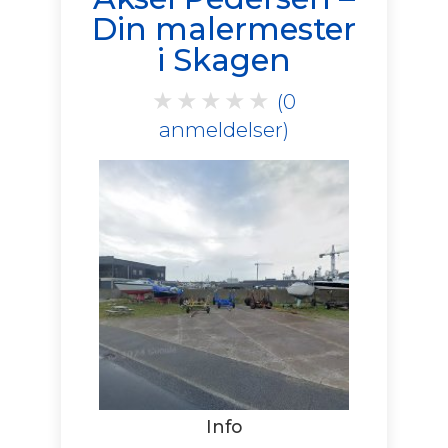
Din malermester
i Skagen
★
★
★
★
★
(0
anmeldelser)
Info