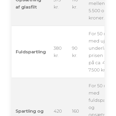
mellem ca.
af glasfilt
kr.
kr.
5.500 og 9.5
kroner.
For 50 m²
med ujævn
380
90
underlag k
Fuldspartling
kr.
kr.
prisen ligge
på ca. 4.500 
7.500 kroner
For 50 m²
med
fuldspartlin
og
Spartling og
420
160
opsætning