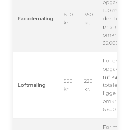
opgave på
100 m² kan
600
350
Facademaling
den totale
kr.
kr.
pris ligge
omkring
35.000 kro
For en
opgave på
m² kan de
550
220
Loftmaling
totale pris
kr.
kr.
ligge
omkring
6.600 krone
For maling