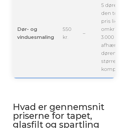
5 døre kan
den totale
pris ligge
Dør- og
550
omkring
–
vinduesmaling
kr.
3.000 krone
afhængigt 
dørenes
størrelse 
kompleksit
Hvad er gennemsnit
priserne for tapet,
glasfilt og spartling