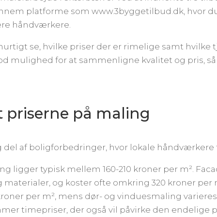
nem platforme som www.3byggetilbud.dk, hvor du k
lere håndværkere.
urtigt se, hvilke priser der er rimelige samt hvilke 
od mulighed for at sammenligne kvalitet og pris, så
 priserne på maling
 del af boligforbedringer, hvor lokale håndværkere 
ng ligger typisk mellem 160-210 kroner per m². Fac
 materialer, og koster ofte omkring 320 kroner per
kroner per m², mens dør- og vinduesmaling varieres
mer timepriser, der også vil påvirke den endelige pri