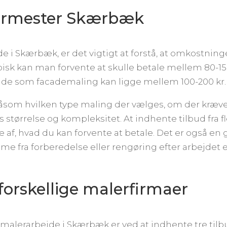
lermester Skærbæk
de i Skærbæk, er det vigtigt at forstå, at omkostnin
ypisk kan man forvente at skulle betale mellem 80-15
de som facademaling kan ligge mellem 100-200 kr.
 såsom hvilken type maling der vælges, om der kræve
s størrelse og kompleksitet. At indhente tilbud fra 
e af, hvad du kan forvente at betale. Det er også en 
 fra forberedelse eller rengøring efter arbejdet e
a forskellige malerfirmaer
malerarbejde i Skærbæk er ved at indhente tre tilb