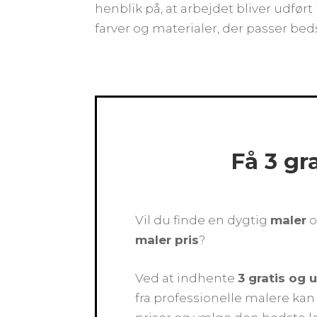
henblik på, at arbejdet bliver udfø
farver og materialer, der passer bedst
Få 3 gr
Vil du finde en dygtig
maler
o
maler pris
?
Ved at indhente
3 gratis og 
fra professionelle malere k