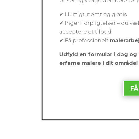
priser og vælge den bedste l
✔ Hurtigt, nemt og gratis
✔ Ingen forpligtelser – du væl
acceptere et tilbud
✔ Få professionelt
malerarbe
Udfyld en formular i dag og 
erfarne malere i dit område!
FÅ