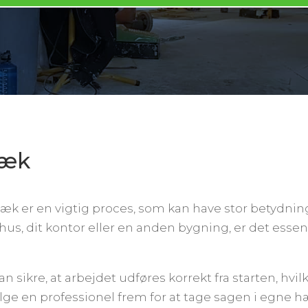
bæk
 er en vigtig proces, som kan have stor betydning f
hus, dit kontor eller en anden bygning, er det esse
ikre, at arbejdet udføres korrekt fra starten, hvilk
vælge en professionel frem for at tage sagen i egne 