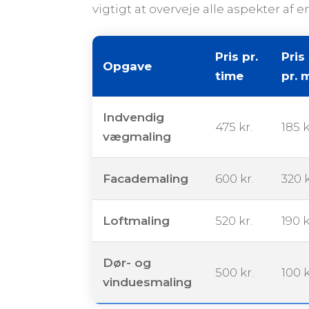
vigtigt at overveje alle aspekter af
Pris pr.
Pris
Opgave
time
pr. 
Indvendig
475 kr.
185 k
vægmaling
Facademaling
600 kr.
320 k
Loftmaling
520 kr.
190 k
Dør- og
500 kr.
100 k
vinduesmaling