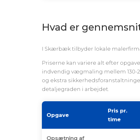
Hvad er gennemsnit p
I Skærbæk tilbyder lokale malerfir
Priserne kan variere alt efter opgav
indvendig vægmaling mellem 130-21
og ekstra sikkerhedsforanstaltninger
detaljegraden i arbejdet.
Pris pr.
Opgave
time
Opsætning af