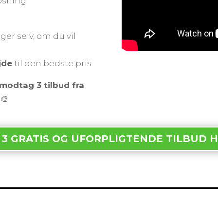
øsning.
ger selv, om du vil
jde
til den bedste pris
modtag 3 tilbud fra
🎨
 3 GRATIS OG UFORPLIGTENDE TILBUD 