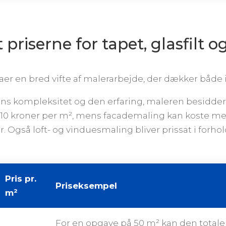
riserne for tapet, glasfilt o
maer en bred vifte af malerarbejde, der dækker båd
ens kompleksitet og den erfaring, maleren besidder.
0 kroner per m², mens facademaling kan koste mer
. Også loft- og vinduesmaling bliver prissat i forho
Pris pr.
Priseksempel
m²
For en opgave på 50 m² kan den totale 