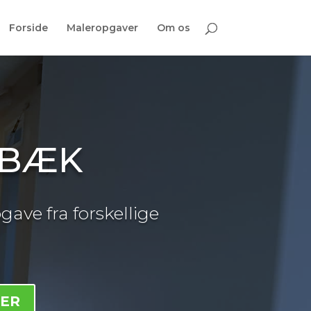
Forside
Maleropgaver
Om os
RBÆK
gave fra forskellige
HER