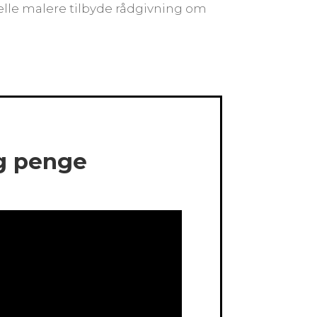
nelle malere tilbyde rådgivning om
og penge