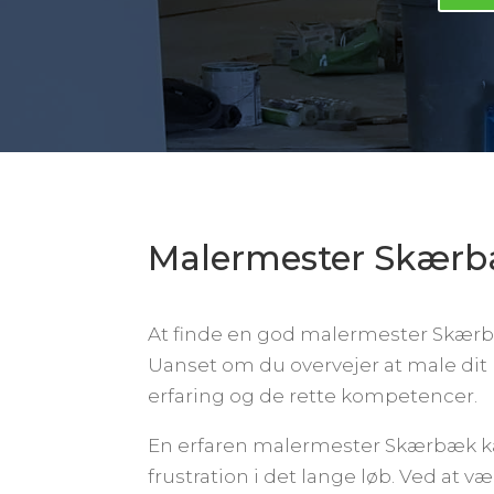
Malermester Skær
At finde en god malermester Skærbæk
Uanset om du overvejer at male dit 
erfaring og de rette kompetencer.
En erfaren malermester Skærbæk kan s
frustration i det lange løb. Ved at 