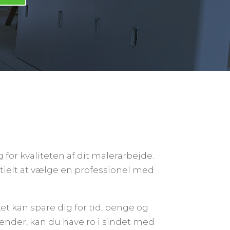
or kvaliteten af dit malerarbejde.
ntielt at vælge en professionel med
et kan spare dig for tid, penge og
hænder, kan du have ro i sindet med