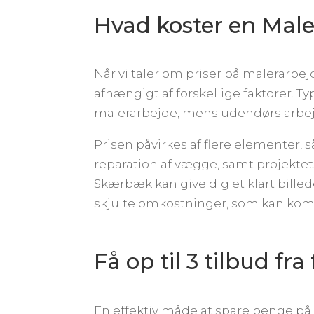
Hvad koster en Ma
Når vi taler om priser på malerarbej
afhængigt af forskellige faktorer. T
malerarbejde, mens udendørs arbej
Prisen påvirkes af flere elementer,
reparation af vægge, samt projektet
Skærbæk kan give dig et klart billed
skjulte omkostninger, som kan komme
Få op til 3 tilbud fr
En effektiv måde at spare penge på 