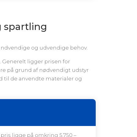
g spartling
e indvendige og udvendige behov.
 Generelt ligger prisen for
e på grund af nødvendigt udstyr
ld til de anvendte materialer og
pris ligge på omkring 5.750 –