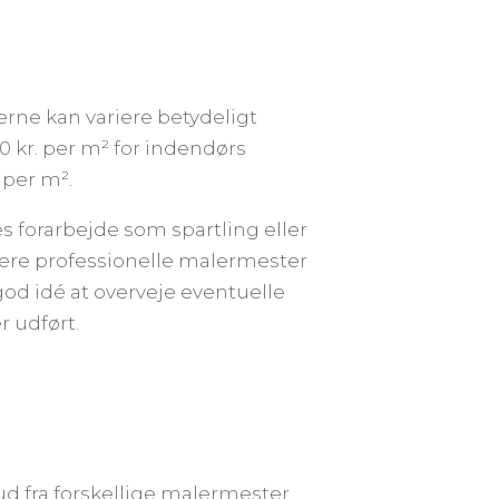
gerne kan variere betydeligt
0 kr. per m² for indendørs
 per m².
s forarbejde som spartling eller
flere professionelle malermester
god idé at overveje eventuelle
r udført.
ud fra forskellige malermester