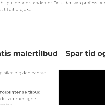
rt iht. gældende standarder. Desuden kan professio
 til dit projekt.
atis malertilbud – Spar tid 
g sikre dig den bedste
uforpligtende tilbud
an du sammenligne