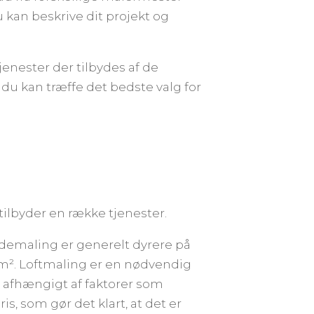
an beskrive dit projekt og
tjenester der tilbydes af de
 du kan træffe det bedste valg for
tilbyder en række tjenester.
ademaling er generelt dyrere på
 m². Loftmaling er en nødvendig
 afhængigt af faktorer som
s, som gør det klart, at det er