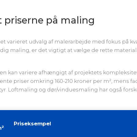
 priserne på maling
r et varieret udvalg af malerarbejde med fokus på kv
ig maling, er det vigtigt at vælge de rette material
men kan variere afhængigt af projektets kompleksite
nte priser omkring 160-210 kroner per m², mens fa
r. Loftmaling og dør/vinduesmaling har også forskel
Priseksempel
m²