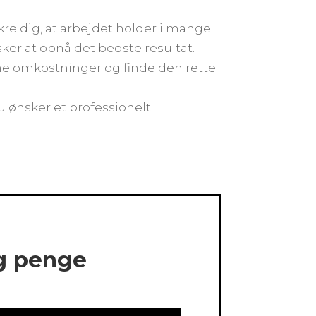
kre dig, at arbejdet holder i mange
sker at opnå det bedste resultat.
e omkostninger og finde den rette
du ønsker et professionelt
og penge