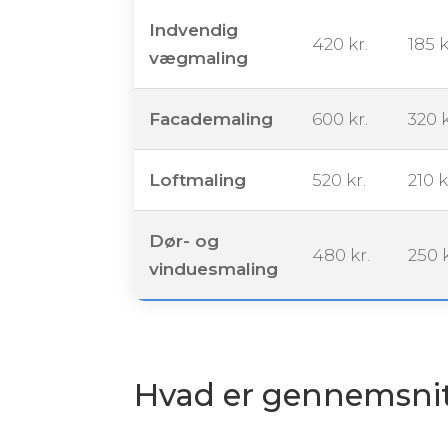
Indvendig
420 kr.
185 k
vægmaling
Facademaling
600 kr.
320 k
Loftmaling
520 kr.
210 k
Dør- og
480 kr.
250 k
vinduesmaling
Hvad er gennemsnit p