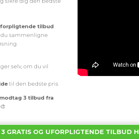
g sikre dig den bedste
uforpligtende tilbud
an du sammenligne
øsning.
ger selv, om du vil
jde
til den bedste pris
modtag 3 tilbud fra
🎨
 3 GRATIS OG UFORPLIGTENDE TILBUD 