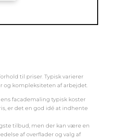
rhold til priser. Typisk varierer
er og kompleksiteten af arbejdet.
mens facademaling typisk koster
is, er det en god idé at indhente
lligste tilbud, men der kan være en
edelse af overflader og valg af