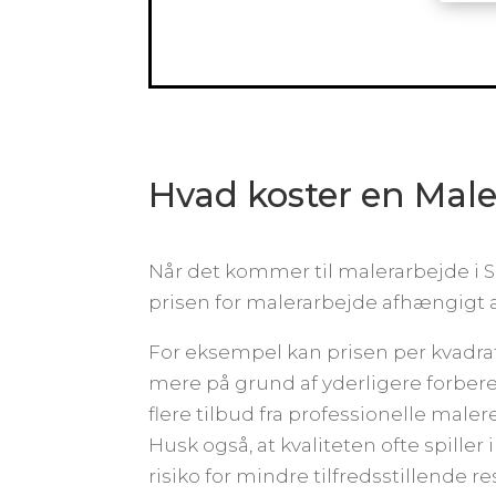
Hvad koster en Male
Når det kommer til malerarbejde i Sind
prisen for malerarbejde afhængigt a
For eksempel kan prisen per kvadra
mere på grund af yderligere forbered
flere tilbud fra professionelle malere
Husk også, at kvaliteten ofte spiller
risiko for mindre tilfredsstillende 