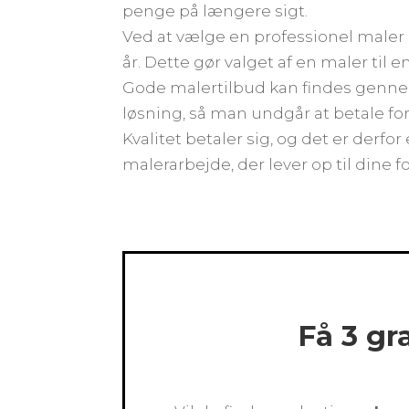
penge på længere sigt.
Ved at vælge en professionel maler 
år. Dette gør valget af en maler til
Gode malertilbud kan findes genne
løsning, så man undgår at betale fo
Kvalitet betaler sig, og det er derfo
malerarbejde, der lever op til dine 
Få 3 gr