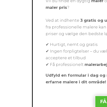
Vil du finde en dygtig
maler
o
maler pris
?
Ved at indhente
3 gratis og 
fra professionelle malere k
priser og vælge den bedste l
✔ Hurtigt, nemt og gratis
✔ Ingen forpligtelser – du væl
acceptere et tilbud
✔ Få professionelt
malerarbe
Udfyld en formular i dag og 
erfarne malere i dit område!
FÅ