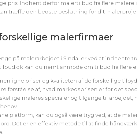
e pris. Indhent derfor malertilbud fra flere malere
n træffe den bedste beslutning for dit malerprojek
a forskellige malerfirmaer
ge på malerarbejdet i Sindal er ved at indhente tre
lbud.dk kan du nemt anmode om tilbud fra flere er
enligne priser og kvaliteten af de forskellige tilby
 forståelse af, hvad markedsprisen er for det speci
kellige maleres specialer og tilgange til arbejdet,
 behov.
e platform, kan du også være tryg ved, at de maler
rd. Det er en effektiv metode til at finde håndvær
e.