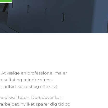
l. At vælge en professionel maler
 resultat og mindre stress.
r udført korrekt og effektivt.
 med kvaliteten. Derudover kan
rbejdet, hvilket sparer dig tid og