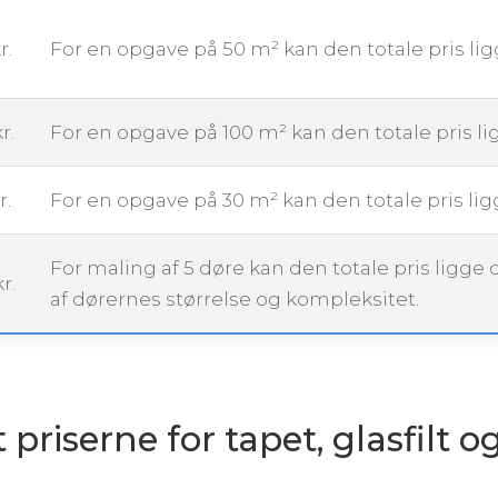
r.
For en opgave på 50 m² kan den totale pris li
r.
For en opgave på 100 m² kan den totale pris l
r.
For en opgave på 30 m² kan den totale pris li
For maling af 5 døre kan den totale pris ligge
r.
af dørernes størrelse og kompleksitet.
riserne for tapet, glasfilt o