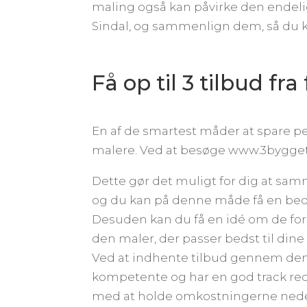
maling også kan påvirke den endelig
Sindal, og sammenlign dem, så du ka
Få op til 3 tilbud fr
En af de smartest måder at spare pen
malere. Ved at besøge www.3byggeti
Dette gør det muligt for dig at samm
og du kan på denne måde få en bedre
Desuden kan du få en idé om de fors
den maler, der passer bedst til dine
Ved at indhente tilbud gennem denn
kompetente og har en god track reco
med at holde omkostningerne ned