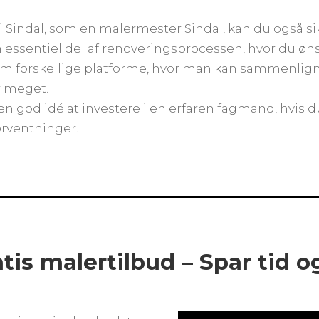
i Sindal, som en malermester Sindal, kan du også si
 en essentiel del af renoveringsprocessen, hvor du øn
m forskellige platforme, hvor man kan sammenlign
r meget.
r en god idé at investere i en erfaren fagmand, hvis 
forventninger.
atis malertilbud – Spar tid 