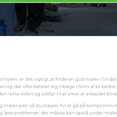
it hjem, er det vigtigt at finde en god maler i Sinda
ring, der ofte betaler sig tilbage i form af et bedre
n rette viden og udstyr til at sikre, at arbejdet blive
g materialer, så du slipper for at gå på kompromis
og løse problemer, der måske kan opstå under malera