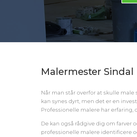
Malermester Sindal
Når man står overfor at skulle male s
kan synes dyrt, men det er en investe
Professionelle malere har erfaring, de
De kan også rådgive dig om farver o
professionelle malere identificere 