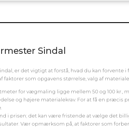
rmester Sindal
al, er det vigtigt at forstå, hvad du kan forvente i fo
f faktorer som opgavens størrelse, valg af material
tmeter for vægmaling ligge mellem 50 og 100 kr., 
else og højere materialekrav. For at få en præcis pr
.
 ind i prisen; det kan være fristende at vælge det bi
resultater. Vær opmærksom på, at faktorer som forber