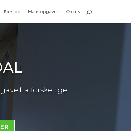
Forside
Maleropgaver
Om os
DAL
gave fra forskellige
HER