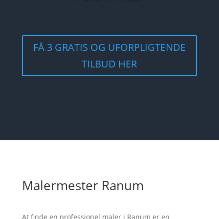
FÅ 3 GRATIS OG UFORPLIGTENDE
TILBUD HER
Malermester Ranum
At finde en professionel maler i Ranum er en