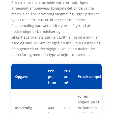
Priserne for malerarbejde varierer naturligvis
afhængigt af opgavens kompleksitet og de valgte
materialer. For indvendig vægmaling ligger priserne
typisk mellem 120-180 kroner per m², mens
facademaling kan være lidt dyrere på grund af
nødvendige forberedelser og
sikkerhedsforanstaltninger. Loftmaling og maling af
døre og vinduer kræver også en individuel vurdering,
men generelt er det vigtigt at vælge en maler, der
har erfaring med den type arbejde, du ønsker.
Pris
Pris
Opgave
pr.
pr.
Priseksempel
time
m²
For en
opgave på 50
Indvendig
400
150
m² kan den