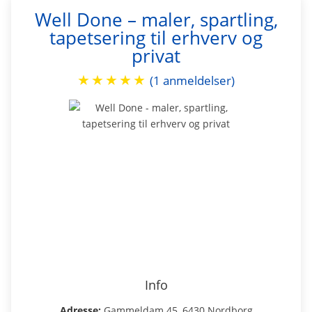
Well Done – maler, spartling,
tapetsering til erhverv og
privat
★
★
★
★
★
(1 anmeldelser)
Info
Adresse:
Gammeldam 45, 6430 Nordborg