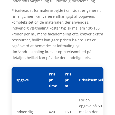
indendørs vægmaling til udvendig facademaling.
Prisniveauet for malerarbejde i området er generelt
rimeligt, men kan variere afhængigt af opgavens
kompleksitet og de materialer, der anvendes.
Indvendig vægmaling koster typisk mellem 130-180
kroner per m², mens facademaling ofte kræver ekstra
ressourcer, hvilket kan gøre prisen højere. Det er
også værd at bemærke, at loftmaling og
dør/vinduesmaling kræver opmærksomhed på
detaljer, hvilket kan påvirke den endelige pris.
Pris
Pris
Opgave
pr.
pr.
Priseksempel
time
m²
For en
opgave på 50
Indvendig
420
160
m² kan den