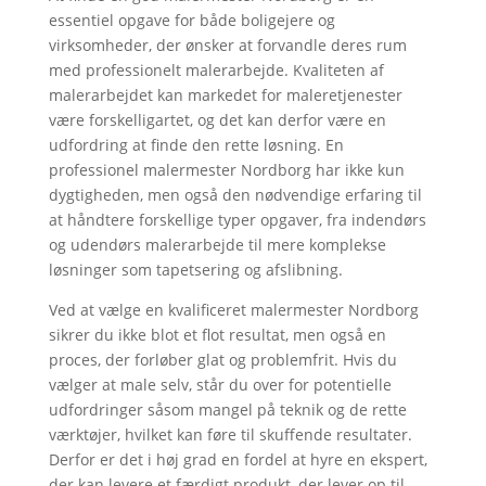
essentiel opgave for både boligejere og
virksomheder, der ønsker at forvandle deres rum
med professionelt malerarbejde. Kvaliteten af
malerarbejdet kan markedet for maleretjenester
være forskelligartet, og det kan derfor være en
udfordring at finde den rette løsning. En
professionel malermester Nordborg har ikke kun
dygtigheden, men også den nødvendige erfaring til
at håndtere forskellige typer opgaver, fra indendørs
og udendørs malerarbejde til mere komplekse
løsninger som tapetsering og afslibning.
Ved at vælge en kvalificeret malermester Nordborg
sikrer du ikke blot et flot resultat, men også en
proces, der forløber glat og problemfrit. Hvis du
vælger at male selv, står du over for potentielle
udfordringer såsom mangel på teknik og de rette
værktøjer, hvilket kan føre til skuffende resultater.
Derfor er det i høj grad en fordel at hyre en ekspert,
der kan levere et færdigt produkt, der lever op til