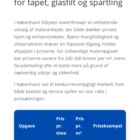
for tapet, glasfilt og spartling
I København tilbyder malerfirmaer et omfattende
udvalg af malerarbejde, der både dækker private
hjem og erhvervslokaler. Byens mangfoldighed og
stilvariationer kræver en tilpasset tilgang, hvilket
afspejles i priserne. For indvendige maleropgaver
kan priserne variere fra 200-300 kroner per m², mens
facademaling ofte vil koste mere på grund af
nødvendig udstyr og sikkerhed.
I København ses et konkurrencedygtigt marked, hvor
både kvalitet og service spiller en stor rolle i
prissætningen.
Pris
Pris
Opgave
pr.
pr.
Priseksempel
time
m²