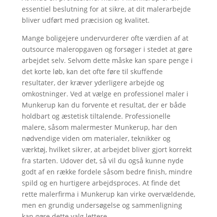
essentiel beslutning for at sikre, at dit malerarbejde
bliver udført med præcision og kvalitet.
Mange boligejere undervurderer ofte værdien af at
outsource maleropgaven og forsøger i stedet at gøre
arbejdet selv. Selvom dette måske kan spare penge i
det korte løb, kan det ofte føre til skuffende
resultater, der kræver yderligere arbejde og
omkostninger. Ved at vælge en professionel maler i
Munkerup kan du forvente et resultat, der er både
holdbart og æstetisk tiltalende. Professionelle
malere, såsom malermester Munkerup, har den
nødvendige viden om materialer, teknikker og
værktøj, hvilket sikrer, at arbejdet bliver gjort korrekt
fra starten. Udover det, så vil du også kunne nyde
godt af en række fordele såsom bedre finish, mindre
spild og en hurtigere arbejdsproces. At finde det
rette malerfirma i Munkerup kan virke overvældende,
men en grundig undersøgelse og sammenligning
kan gøre dette valg lettere.