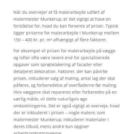
Når du overvejer at få malerarbejde udført af
malermester Munkerup, er det vigtigt at have en
forståelse for, hvad du kan forvente af priser. Typisk
ligger priserne for malerarbejde i Munkerup mellem
150 – 400 kr. pr. m² afhængigt af flere faktorer.
For eksempel vil prisen for malerarbejde på vægge
og lofter ofte være lavere end for specialiserede
opgaver som sprøjtelakering af facader eller
detaljeret dekoration. Faktorer, der kan påvirke
prisen, inkluderer valg af maling, antal lag der skal
påføres, og forberedelse af overfladerne før maling.
Hvis væggene skal repareres eller forberedes på en
særlig måde, vil dette naturligvis øge
omkostningerne. Det er også vigtigt at overveje, hvad
der er inkluderet i prisen – nogle malere, som
malermester Munkerup, inkluderer materialer i
deres tilbud, mens andre kun opgiver
arbejdsomkostningerne.