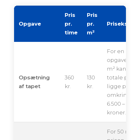
Pris
Pris
Opgave
pr.
pr.
Priseksemp
time
m²
For en
opgave på 
m² kan den
Opsætning
360
130
totale pris
af tapet
kr.
kr.
ligge på
omkring
6.500 – 10.50
kroner.
For 50 m² k