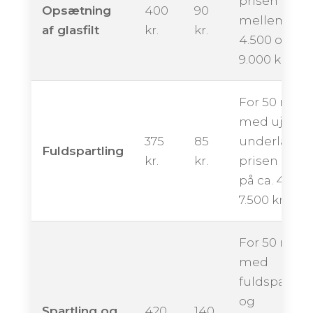
prisen ende
Opsætning
400
90
mellem ca.
af glasfilt
kr.
kr.
4.500 og
9.000 kroner
For 50 m²
med ujævn
375
85
underlag k
Fuldspartling
kr.
kr.
prisen ligge
på ca. 4.250 
7.500 kroner
For 50 m²
med
fuldspartlin
og
Spartling og
420
140