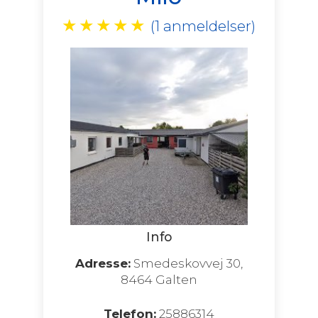
★
★
★
★
★
(1 anmeldelser)
Info
Adresse:
Smedeskovvej 30,
8464 Galten
Telefon:
25886314