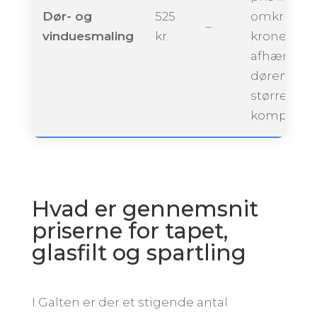
Dør- og
525
omkring 2.
–
vinduesmaling
kr.
kroner,
afhængigt 
dørenes
størrelse 
kompleksit
Hvad er gennemsnit
priserne for tapet,
glasfilt og spartling
I Galten er der et stigende antal