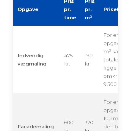
Pris
Pris
Opgave
pr.
pr.
Priseksem
time
m²
For en
opgave på
m² kan de
Indvendig
475
190
totale pris
vægmaling
kr.
kr.
ligge
omkring
9.500 krone
For en
opgave på
100 m² kan
600
320
Facademaling
den totale
kr.
kr.