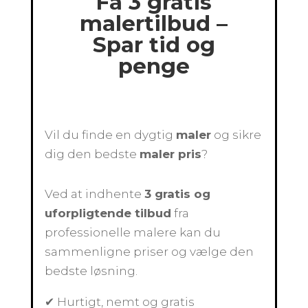
Få 3 gratis
malertilbud –
Spar tid og
penge
Vil du finde en dygtig
maler
og sikre
dig den bedste
maler pris
?
Ved at indhente
3 gratis og
uforpligtende tilbud
fra
professionelle malere kan du
sammenligne priser og vælge den
bedste løsning.
✔ Hurtigt, nemt og gratis