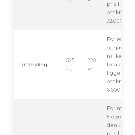
pris ligge
omkring
32.000 kron
For en
opgave på
m² kan de
525
220
Loftmaling
totale pris
kr.
kr.
ligge
omkring
6.600 krone
For maling
5 døre kan
den totale
pris ligge