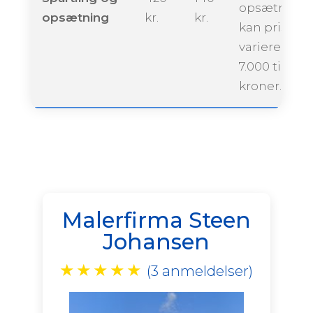
opsætning
opsætning
kr.
kr.
kan prisen
variere fra ca
7.000 til 12.0
kroner.
Malerfirma Steen
Johansen
★
★
★
★
★
(3 anmeldelser)