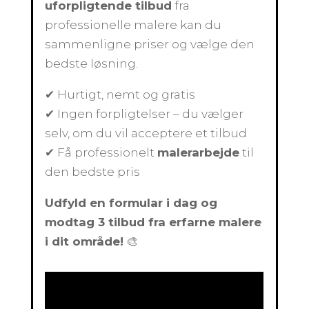
uforpligtende tilbud
fra
professionelle malere kan du
sammenligne priser og vælge den
bedste løsning.
✔ Hurtigt, nemt og gratis
✔ Ingen forpligtelser – du vælger
selv, om du vil acceptere et tilbud
✔ Få professionelt
malerarbejde
til
den bedste pris
Udfyld en formular i dag og
modtag 3 tilbud fra erfarne malere
i dit område!
🎨