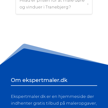
Hvad er prisen for at male døre
›
og vinduer i Tranebjerg?
Om ekspertmaler.dk
Ekspertmaler.dk er en hjemmeside der
indhenter gratis tilbud på maleropgaver,