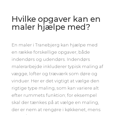
Hvilke opgaver kan en
maler hjælpe med?
En maler i Tranebjerg kan hjælpe med
en række forskellige opgaver, både
indendørs og udendørs. Indendørs
malerarbejde inkluderer typisk maling af
vægge, lofter og træværk som døre og
vinduer. Her er det vigtigt at vælge den
rigtige type maling, som kan variere alt
efter rummets funktion; for eksempel
skal der tænkes på at vælge en maling,
der er nem at rengøre i køkkenet, mens