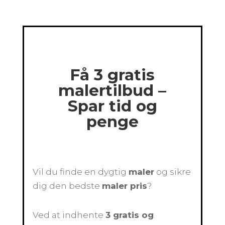
Få 3 gratis
malertilbud –
Spar tid og
penge
Vil du finde en dygtig
maler
og sikre
dig den bedste
maler pris
?
Ved at indhente
3 gratis og