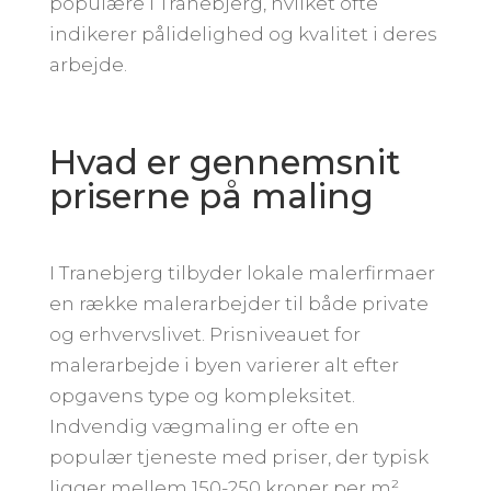
populære i Tranebjerg, hvilket ofte
indikerer pålidelighed og kvalitet i deres
arbejde.
Hvad er gennemsnit
priserne på maling
I Tranebjerg tilbyder lokale malerfirmaer
en række malerarbejder til både private
og erhvervslivet. Prisniveauet for
malerarbejde i byen varierer alt efter
opgavens type og kompleksitet.
Indvendig vægmaling er ofte en
populær tjeneste med priser, der typisk
ligger mellem 150-250 kroner per m².