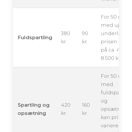
For 50 m²
med ujævn
380
90
underlag k
Fuldspartling
kr.
kr.
prisen ligge
på ca. 4.500 
8.500 kroner
For 50 m²
med
fuldspartlin
og
Spartling og
420
160
opsætning
opsætning
kr.
kr.
kan prisen
variere fra ca