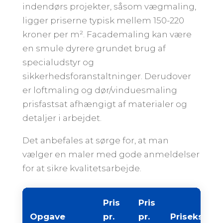
indendørs projekter, såsom vægmaling,
ligger priserne typisk mellem 150-220
kroner per m². Facademaling kan være
en smule dyrere grundet brug af
specialudstyr og
sikkerhedsforanstaltninger. Derudover
er loftmaling og dør/vinduesmaling
prisfastsat afhængigt af materialer og
detaljer i arbejdet.
Det anbefales at sørge for, at man
vælger en maler med gode anmeldelser
for at sikre kvalitetsarbejde.
Pris
Pris
Opgave
pr.
pr.
Priseksemp