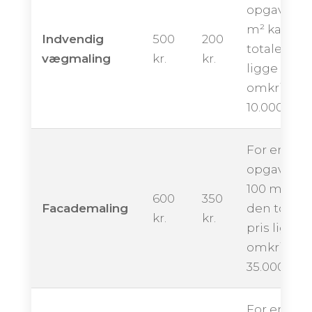
opgave på
m² kan de
Indvendig
500
200
totale pris
vægmaling
kr.
kr.
ligge
omkring
10.000 kron
For en
opgave på
100 m² kan
600
350
Facademaling
den totale
kr.
kr.
pris ligge
omkring
35.000 kro
For en