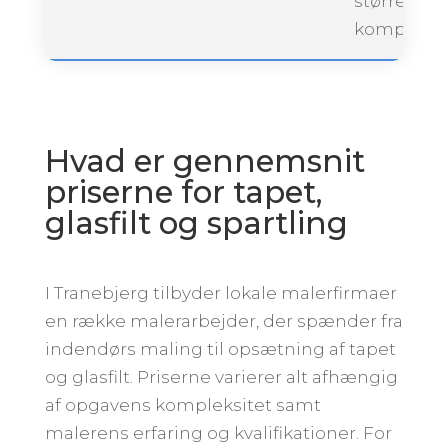
størrelse 
kompleksit
Hvad er gennemsnit
priserne for tapet,
glasfilt og spartling
I Tranebjerg tilbyder lokale malerfirmaer
en række malerarbejder, der spænder fra
indendørs maling til opsætning af tapet
og glasfilt. Priserne varierer alt afhængig
af opgavens kompleksitet samt
malerens erfaring og kvalifikationer. For