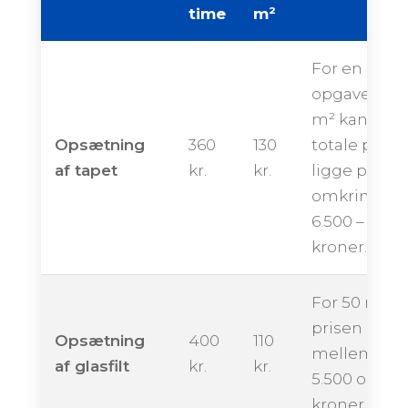
time
m²
For en
opgave på 
m² kan den
Opsætning
360
130
totale pris
af tapet
kr.
kr.
ligge på
omkring
6.500 – 10.50
kroner.
For 50 m² k
prisen ende
Opsætning
400
110
mellem ca.
af glasfilt
kr.
kr.
5.500 og 9.5
kroner.