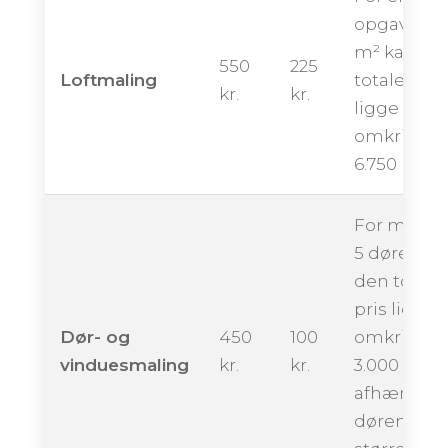
opgave på
m² kan de
550
225
Loftmaling
totale pris
kr.
kr.
ligge
omkring
6.750 krone
For maling
5 døre kan
den totale
pris ligge
Dør- og
450
100
omkring
vinduesmaling
kr.
kr.
3.000 krone
afhængigt 
dørenes