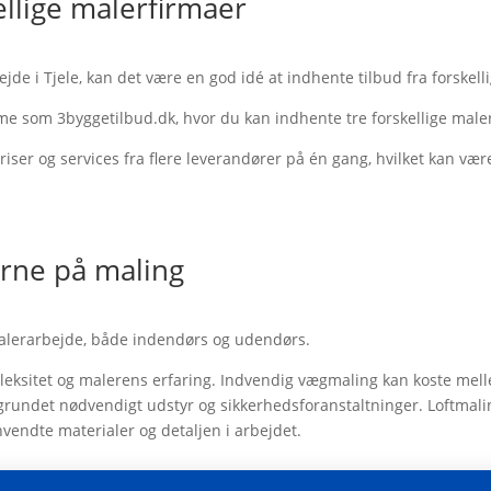
kellige malerfirmaer
de i Tjele, kan det være en god idé at indhente tilbud fra forskell
rme som 3byggetilbud.dk, hvor du kan indhente tre forskellige maler
iser og services fra flere leverandører på én gang, hvilket kan vær
rne på maling
 malerarbejde, både indendørs og udendørs.
pleksitet og malerens erfaring. Indvendig vægmaling kan koste me
rundet nødvendigt udstyr og sikkerhedsforanstaltninger. Loftmalin
endte materialer og detaljen i arbejdet.