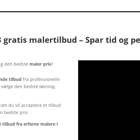
3 gratis malertilbud – Spar tid og p
dig den bedste
maler pris
?
ende tilbud
fra professionelle
 vælge den bedste løsning.
 om du vil acceptere et tilbud
en bedste pris
tilbud fra erfarne malere i