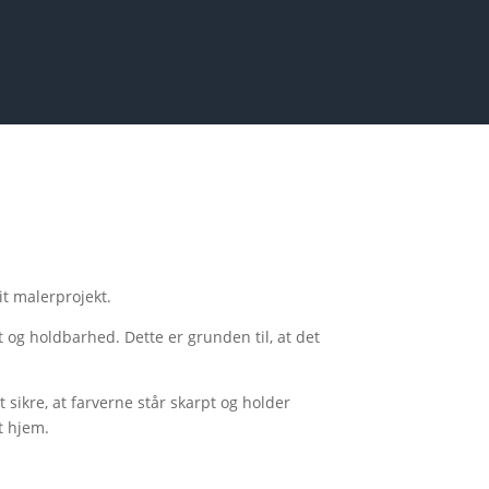
it malerprojekt.
t og holdbarhed. Dette er grunden til, at det
 sikre, at farverne står skarpt og holder
t hjem.