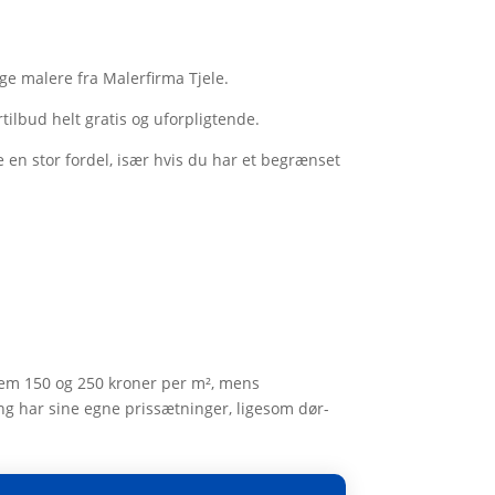
ige malere fra Malerfirma Tjele.
tilbud helt gratis og uforpligtende.
e en stor fordel, især hvis du har et begrænset
llem 150 og 250 kroner per m², mens
g har sine egne prissætninger, ligesom dør-