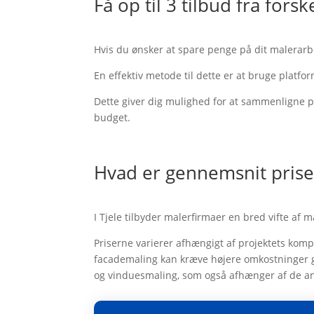
Få op til 3 tilbud fra fors
Hvis du ønsker at spare penge på dit malerarbej
En effektiv metode til dette er at bruge platfo
Dette giver dig mulighed for at sammenligne pr
budget.
Hvad er gennemsnit prise
I Tjele tilbyder malerfirmaer en bred vifte af
Priserne varierer afhængigt af projektets kom
facademaling kan kræve højere omkostninger g
og vinduesmaling, som også afhænger af de anv