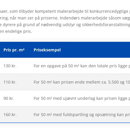
maer, som tilbyder kompetent malerarbejde til konkurrencedygtige pri
aring, når man ser på priserne. Indendørs malerarbejde såsom væg
 dyrere på grund af nødvendig udstyr og sikkerhedsforanstaltni
en endelige pris.
Pris pr. m²
Priseksempel
130 kr.
For en opgave på 50 m² kan den totale pris ligge 
110 kr.
For 50 m² kan prisen ende mellem ca. 5.500 og 10
90 kr.
For 50 m² med ujævnt underlag kan prisen ligge p
160 kr.
For 50 m² med fuldspartling og opsætning kan pris