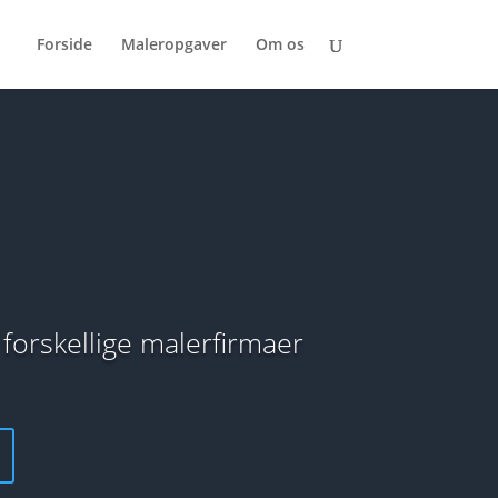
Forside
Maleropgaver
Om os
 forskellige malerfirmaer