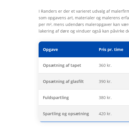
I Randers er der et varieret udvalg af malerfir
som opgavens art, materialer og malerens erf
per m², mens udendørs maleropgaver kan være
lakering af døre og vinduer også kan påvirke d
Opgave
Pris pr. time
Opsætning af tapet
360 kr.
Opsætning af glasfilt
390 kr.
Fuldspartling
380 kr.
Spartling og opsætning
420 kr.