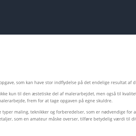
l opgave, som kan have stor indflydelse på det endelige resultat af d
ikke kun til den æstetiske del af malerarbejdet, men også til kvalite
 malerarbejde, frem for at tage opgaven på egne skuldre.
e typer maling, teknikker og forberedelser, som er nødvendige for at
aljer, som en amateur måske overser, tilføre betydelig værdi til di