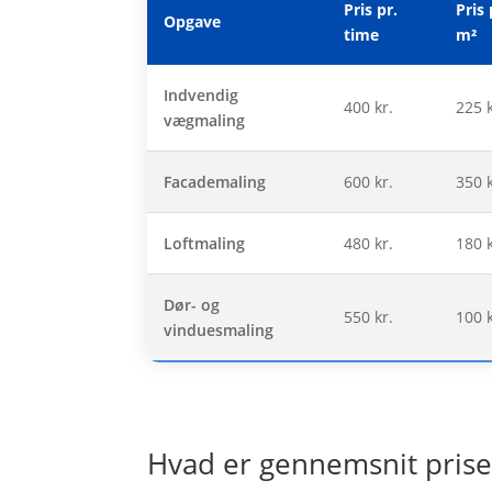
Pris pr.
Pris 
Opgave
time
m²
Indvendig
400 kr.
225 k
vægmaling
Facademaling
600 kr.
350 k
Loftmaling
480 kr.
180 k
Dør- og
550 kr.
100 k
vinduesmaling
Hvad er gennemsnit prisern