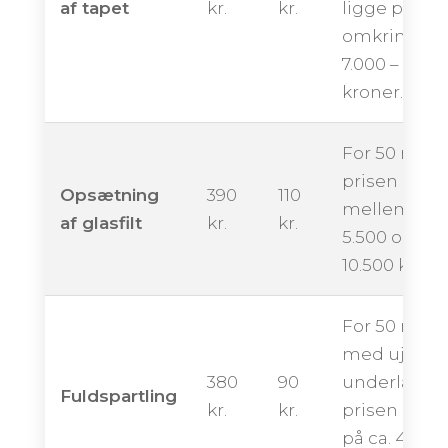
af tapet
kr.
kr.
ligge på
omkring
7.000 – 12.00
kroner.
For 50 m² k
prisen ende
Opsætning
390
110
mellem ca.
af glasfilt
kr.
kr.
5.500 og
10.500 krone
For 50 m²
med ujævn
380
90
underlag k
Fuldspartling
kr.
kr.
prisen ligge
på ca. 4.500 