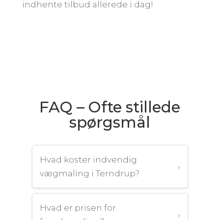
indhente tilbud allerede i dag!
FAQ – Ofte stillede
spørgsmål
Hvad koster indvendig
›
vægmaling i Terndrup?
Hvad er prisen for
›