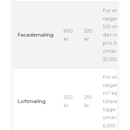
For en
opgave på
100 m² kan
600
320
Facademaling
den totale
kr.
kr.
pris ligge
omkring
32.000 kron
For en
opgave på
m² kan de
550
210
Loftmaling
totale pris
kr.
kr.
ligge
omkring
6.300 krone