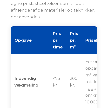
egne prisfastsættelser, som til dels
afhænger af de materialer og teknikker,
der anvendes.
Pris
Pris
Opgave
pr.
pr.
Priseksem
time
m²
For en
opgave på
m² kan de
Indvendig
475
200
totale pris
vægmaling
kr.
kr.
ligge
omkring
10.000 kron