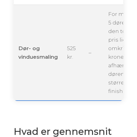
For maling
5 døre kan
den totale
pris ligge
Dør- og
525
omkring 2.
–
vinduesmaling
kr.
kroner,
afhængigt 
dørenes
størrelse 
finish.
Hvad er gennemsnit