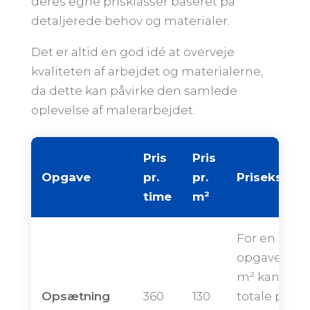
deres egne prisklasser baseret på
detaljerede behov og materialer.
Det er altid en god idé at overveje
kvaliteten af arbejdet og materialerne,
da dette kan påvirke den samlede
oplevelse af malerarbejdet.
Pris
Pris
Opgave
pr.
pr.
Priseksemp
time
m²
For en
opgave på 
m² kan den
Opsætning
360
130
totale pris