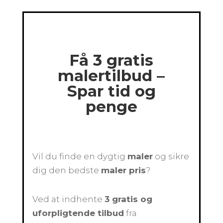
Få 3 gratis
malertilbud –
Spar tid og
penge
Vil du finde en dygtig
maler
og sikre
dig den bedste
maler pris
?
Ved at indhente
3 gratis og
uforpligtende tilbud
fra