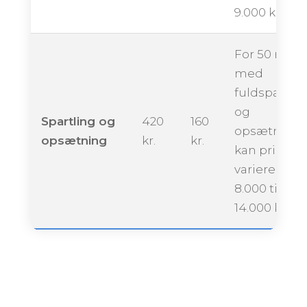
9.000 kroner
For 50 m²
med
fuldspartlin
og
Spartling og
420
160
opsætning
opsætning
kr.
kr.
kan prisen
variere fra ca
8.000 til
14.000 krone