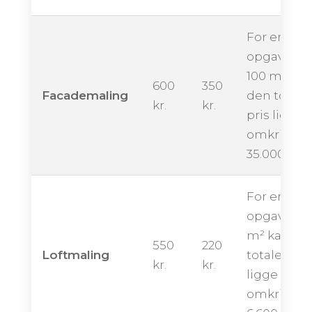
For en
opgave på
100 m² kan
600
350
Facademaling
den totale
kr.
kr.
pris ligge
omkring
35.000 kro
For en
opgave på
m² kan de
550
220
Loftmaling
totale pris
kr.
kr.
ligge
omkring