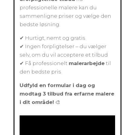
professionelle malere kan du
sammenligne priser og vælge den
bedste løsning.
✔ Hurtigt, nemt og gratis
✔ Ingen forpligtelser – du vælger
selv, om du vil acceptere et tilbud
✔ Få professionelt
malerarbejde
til
den bedste pris
Udfyld en formular i dag og
modtag 3 tilbud fra erfarne malere
i dit område!
🎨