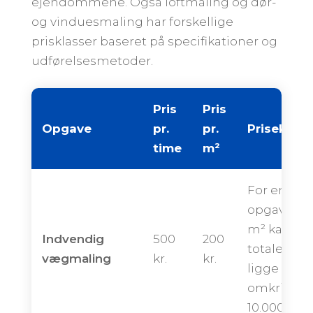
ejendommene. Også loftmaling og dør-
og vinduesmaling har forskellige
prisklasser baseret på specifikationer og
udførelsesmetoder.
Pris
Pris
Opgave
pr.
pr.
Priseksem
time
m²
For en
opgave på
m² kan de
Indvendig
500
200
totale pris
vægmaling
kr.
kr.
ligge
omkring
10.000 kron