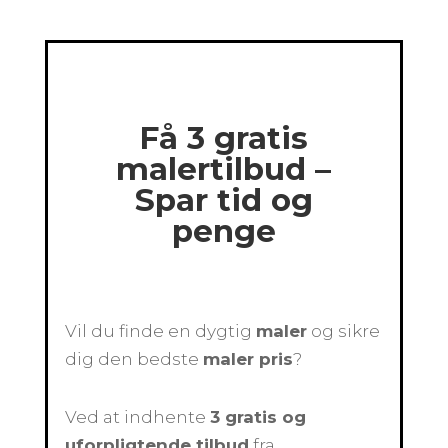
Få 3 gratis
malertilbud –
Spar tid og
penge
Vil du finde en dygtig
maler
og sikre
dig den bedste
maler pris
?
Ved at indhente
3 gratis og
uforpligtende tilbud
fra