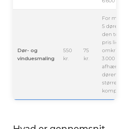
6.600 krone
For maling
5 døre kan
den totale
pris ligge
Dør- og
550
75
omkring
vinduesmaling
kr.
kr.
3.000 krone
afhængigt 
dørenes
størrelse 
kompleksit
Hvad er gennemsnit