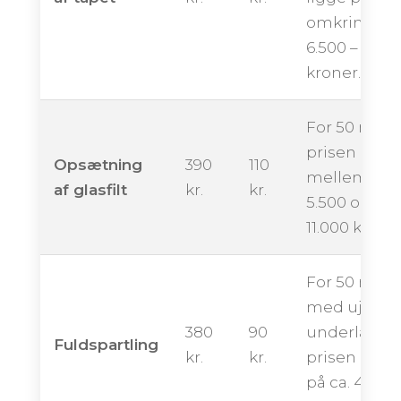
omkring
6.500 – 12.50
kroner.
For 50 m² k
prisen ende
Opsætning
390
110
mellem ca.
af glasfilt
kr.
kr.
5.500 og
11.000 kroner
For 50 m²
med ujævn
380
90
underlag k
Fuldspartling
kr.
kr.
prisen ligge
på ca. 4.500 