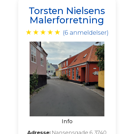
Torsten Nielsens
Malerforretning
★
★
★
★
★
(6 anmeldelser)
Info
Adresse:
Nansensgade 6, 3740