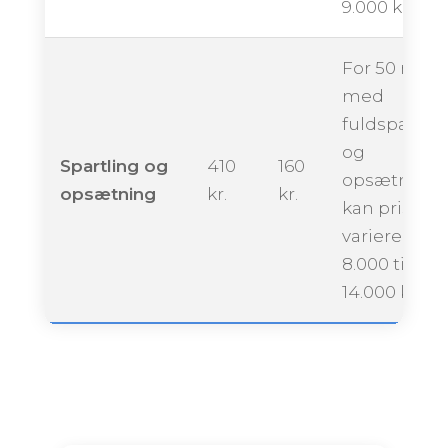
9.000 kroner
For 50 m²
med
fuldspartlin
og
Spartling og
410
160
opsætning
opsætning
kr.
kr.
kan prisen
variere fra ca
8.000 til
14.000 krone