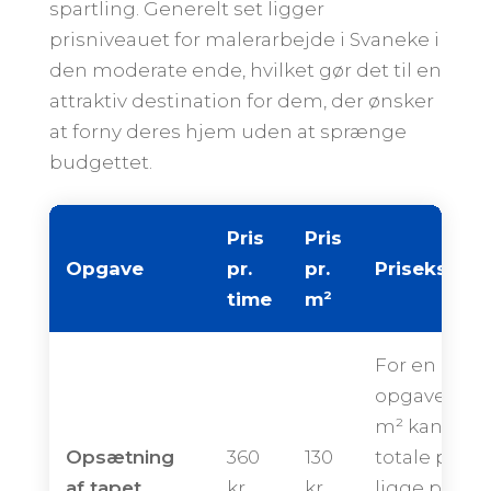
spartling. Generelt set ligger
prisniveauet for malerarbejde i Svaneke i
den moderate ende, hvilket gør det til en
attraktiv destination for dem, der ønsker
at forny deres hjem uden at sprænge
budgettet.
Pris
Pris
Opgave
pr.
pr.
Priseksemp
time
m²
For en
opgave på 
m² kan den
Opsætning
360
130
totale pris
af tapet
kr.
kr.
ligge på