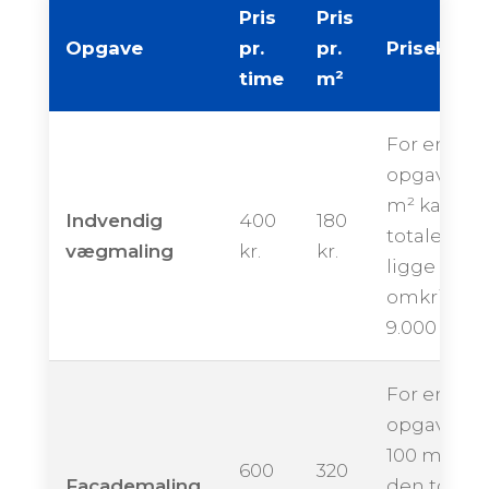
Pris
Pris
Opgave
pr.
pr.
Priseksem
time
m²
For en
opgave på
m² kan de
Indvendig
400
180
totale pris
vægmaling
kr.
kr.
ligge
omkring
9.000 krone
For en
opgave på
100 m² kan
600
320
Facademaling
den totale