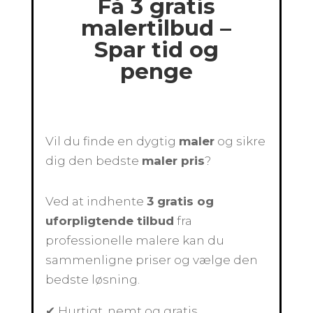
Få 3 gratis
malertilbud –
Spar tid og
penge
Vil du finde en dygtig
maler
og sikre
dig den bedste
maler pris
?
Ved at indhente
3 gratis og
uforpligtende tilbud
fra
professionelle malere kan du
sammenligne priser og vælge den
bedste løsning.
✔ Hurtigt, nemt og gratis