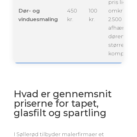
pris ligge
Dør- og
450
100
omkring
vinduesmaling
kr.
kr.
2.500 krone
afhængigt 
dørenes
størrelse 
kompleksit
Hvad er gennemsnit
priserne for tapet,
glasfilt og spartling
I Søllerød tilbyder malerfirmaer et