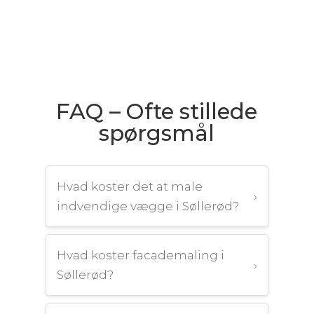
FAQ – Ofte stillede
spørgsmål
Hvad koster det at male
›
indvendige vægge i Søllerød?
Hvad koster facademaling i
›
Søllerød?