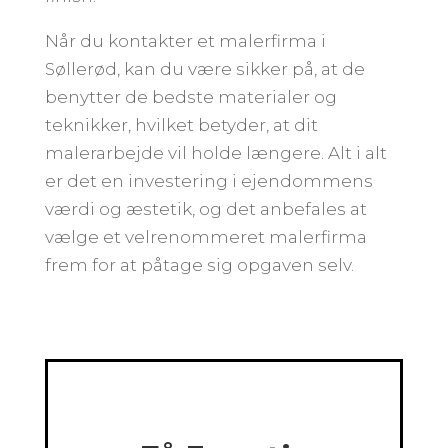
Når du kontakter et malerfirma i
Søllerød, kan du være sikker på, at de
benytter de bedste materialer og
teknikker, hvilket betyder, at dit
malerarbejde vil holde længere. Alt i alt
er det en investering i ejendommens
værdi og æstetik, og det anbefales at
vælge et velrenommeret malerfirma
frem for at påtage sig opgaven selv.