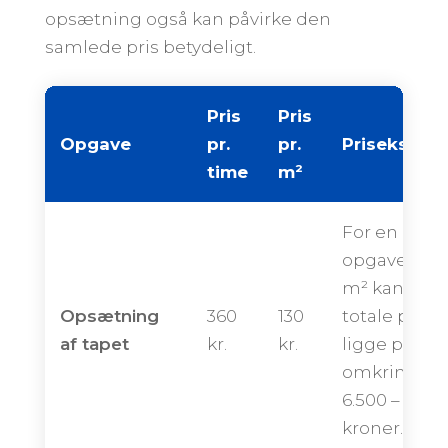
opsætning også kan påvirke den
samlede pris betydeligt.
Pris
Pris
Opgave
pr.
pr.
Priseksemp
time
m²
For en
opgave på 
m² kan den
Opsætning
360
130
totale pris
af tapet
kr.
kr.
ligge på
omkring
6.500 – 12.00
kroner.