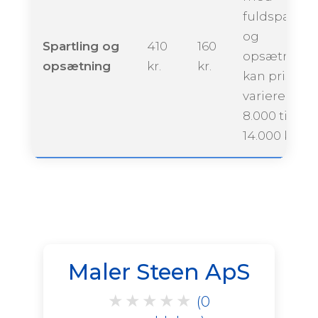
fuldspartlin
og
Spartling og
410
160
opsætning
opsætning
kr.
kr.
kan prisen
variere fra ca
8.000 til
14.000 krone
Maler Steen ApS
★
★
★
★
★
(0