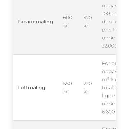
opgave på
100 m² kan
600
320
Facademaling
den totale
kr.
kr.
pris ligge
omkring
32.000 kron
For en
opgave på
m² kan de
550
220
Loftmaling
totale pris
kr.
kr.
ligge
omkring
6.600 krone