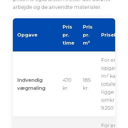
arbejde og de anvendte materialer.
Pris
Pris
Opgave
pr.
pr.
Priseksem
time
m²
For en
opgave på
m² kan de
Indvendig
470
185
totale pris
vægmaling
kr.
kr.
ligge
omkring
9.250 krone
For en