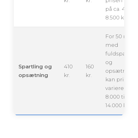
kr.
kr.
prisen ligge
på ca. 4.500 
8.500 kroner
For 50 m²
med
fuldspartlin
og
Spartling og
410
160
opsætning
opsætning
kr.
kr.
kan prisen
variere fra ca
8.000 til
14.000 krone