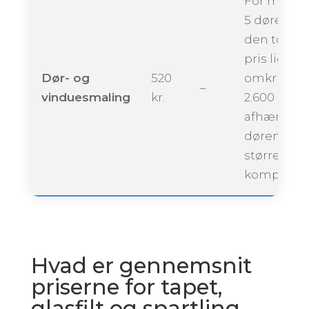
For maling
5 døre kan
den totale
pris ligge
Dør- og
520
omkring
–
vinduesmaling
kr.
2.600 krone
afhængigt 
dørenes
størrelse 
kompleksit
Hvad er gennemsnit
priserne for tapet,
glasfilt og spartling