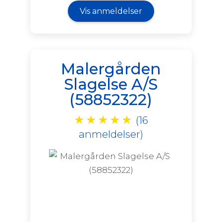
Vis anmeldelser
Malergården
Slagelse A/S
(58852322)
★
★
★
★
★
(16
anmeldelser)