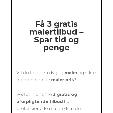
Få 3 gratis
malertilbud –
Spar tid og
penge
Vil du finde en dygtig
maler
og sikre
dig den bedste
maler pris
?
Ved at indhente
3 gratis og
uforpligtende tilbud
fra
professionelle malere kan du