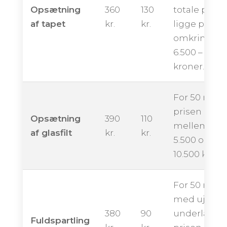
Opsætning
360
130
totale pris
af tapet
kr.
kr.
ligge på
omkring
6.500 – 11.50
kroner.
For 50 m² k
prisen ende
Opsætning
390
110
mellem ca.
af glasfilt
kr.
kr.
5.500 og
10.500 krone
For 50 m²
med ujævn
380
90
underlag k
Fuldspartling