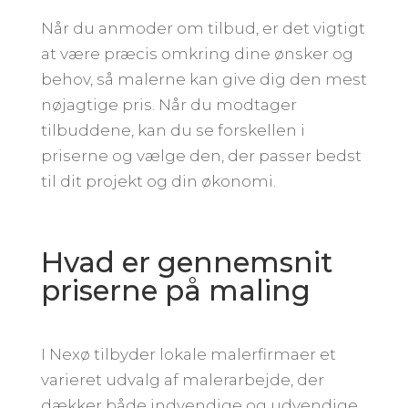
Når du anmoder om tilbud, er det vigtigt
at være præcis omkring dine ønsker og
behov, så malerne kan give dig den mest
nøjagtige pris. Når du modtager
tilbuddene, kan du se forskellen i
priserne og vælge den, der passer bedst
til dit projekt og din økonomi.
Hvad er gennemsnit
priserne på maling
I Nexø tilbyder lokale malerfirmaer et
varieret udvalg af malerarbejde, der
dækker både indvendige og udvendige