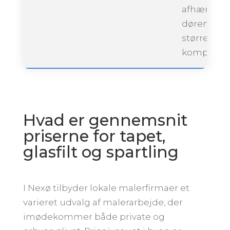
afhængigt 
dørenes
størrelse 
kompleksit
Hvad er gennemsnit
priserne for tapet,
glasfilt og spartling
I Nexø tilbyder lokale malerfirmaer et
varieret udvalg af malerarbejde, der
imødekommer både private og