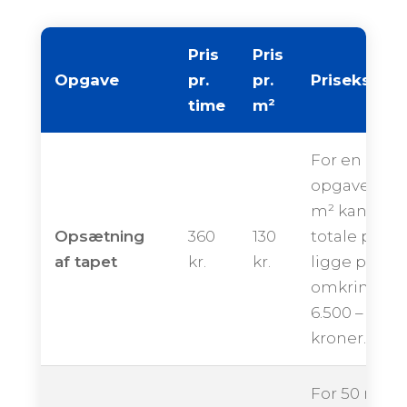
Pris
Pris
Opgave
pr.
pr.
Priseksemp
time
m²
For en
opgave på 
m² kan den
Opsætning
360
130
totale pris
af tapet
kr.
kr.
ligge på
omkring
6.500 – 10.50
kroner.
For 50 m² k