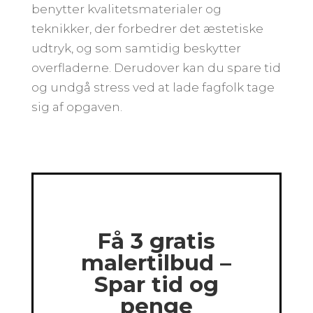
benytter kvalitetsmaterialer og
teknikker, der forbedrer det æstetiske
udtryk, og som samtidig beskytter
overfladerne. Derudover kan du spare tid
og undgå stress ved at lade fagfolk tage
sig af opgaven.
Få 3 gratis
malertilbud –
Spar tid og
penge