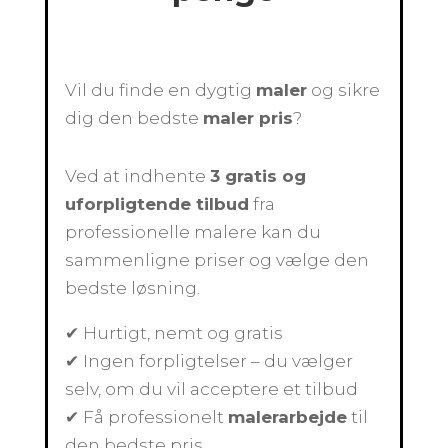
Vil du finde en dygtig
maler
og sikre
dig den bedste
maler pris
?
Ved at indhente
3 gratis og
uforpligtende tilbud
fra
professionelle malere kan du
sammenligne priser og vælge den
bedste løsning.
✔ Hurtigt, nemt og gratis
✔ Ingen forpligtelser – du vælger
selv, om du vil acceptere et tilbud
✔ Få professionelt
malerarbejde
til
den bedste pris