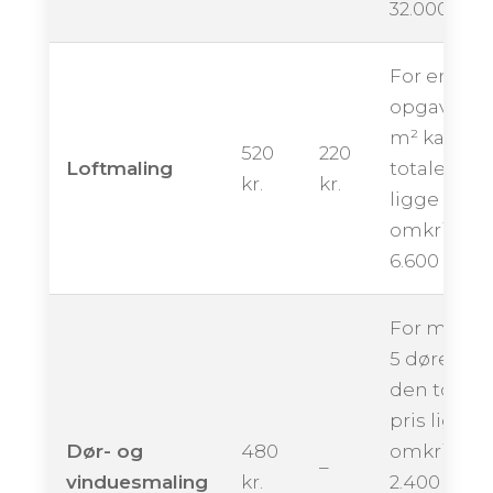
32.000 kron
For en
opgave på
m² kan de
520
220
Loftmaling
totale pris
kr.
kr.
ligge
omkring
6.600 krone
For maling
5 døre kan
den totale
pris ligge
Dør- og
480
omkring
–
vinduesmaling
kr.
2.400 krone