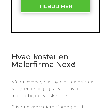
TILBUD HER
Hvad koster en
Malerfirma Nexø
Når du overvejer at hyre et malerfirma i
Nexø, er det vigtigt at vide, hvad
malerarbejde typisk koster.
Priserne kan variere afhængigt af