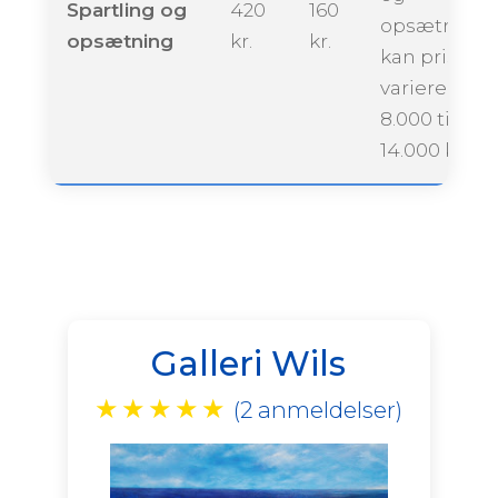
Spartling og
420
160
opsætning
opsætning
kr.
kr.
kan prisen
variere fra ca
8.000 til
14.000 krone
Galleri Wils
★
★
★
★
★
(2 anmeldelser)