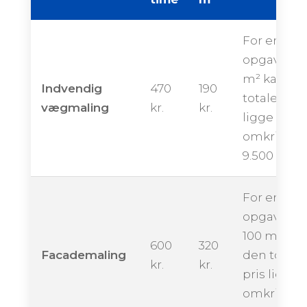
For en
opgave på
m² kan de
Indvendig
470
190
totale pris
vægmaling
kr.
kr.
ligge
omkring
9.500 krone
For en
opgave på
100 m² kan
600
320
Facademaling
den totale
kr.
kr.
pris ligge
omkring