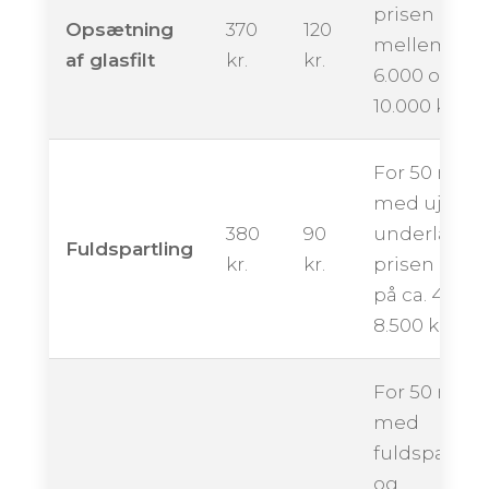
prisen ende
Opsætning
370
120
mellem ca.
af glasfilt
kr.
kr.
6.000 og
10.000 krone
For 50 m²
med ujævn
380
90
underlag k
Fuldspartling
kr.
kr.
prisen ligge
på ca. 4.500 
8.500 kroner
For 50 m²
med
fuldspartlin
og