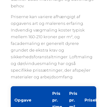
behov.
Priserne kan variere afhængigt af
opgavens art og malerens erfaring.
Indvendig vægmaling koster typisk
mellem 160-210 kroner per m², og
facademaling er generelt dyrere
grundet de ekstra krav og
sikkerhedsforanstaltninger. Loftmaling
og dør/vinduesmaling har også
specifikke prissætninger, der afspejler
materialer og arbejdsomfang.
Pris
Pris
Opgave
pr.
pr.
Priseksem
time
m²