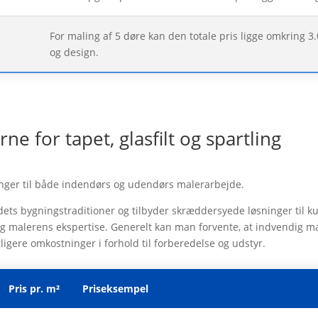
For maling af 5 døre kan den totale pris ligge omkring 3
og design.
e for tapet, glasfilt og spartling
ninger til både indendørs og udendørs malerarbejde.
ets bygningstraditioner og tilbyder skræddersyede løsninger til k
og malerens ekspertise. Generelt kan man forvente, at indvendig ma
gere omkostninger i forhold til forberedelse og udstyr.
Pris pr. m²
Priseksempel