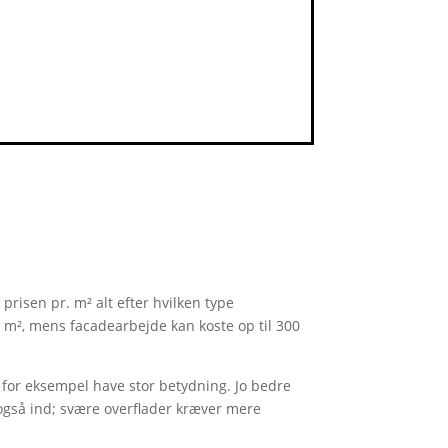
prisen pr. m² alt efter hvilken type
 m², mens facadearbejde kan koste op til 300
an for eksempel have stor betydning. Jo bedre
r også ind; svære overflader kræver mere