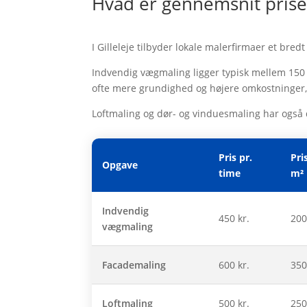
Hvad er gennemsnit prise
I Gilleleje tilbyder lokale malerfirmaer et bre
Indvendig vægmaling ligger typisk mellem 150 
ofte mere grundighed og højere omkostninger, h
Loftmaling og dør- og vinduesmaling har også de
Pris pr.
Pri
Opgave
time
m²
Indvendig
450 kr.
200
vægmaling
Facademaling
600 kr.
350
Loftmaling
500 kr.
250