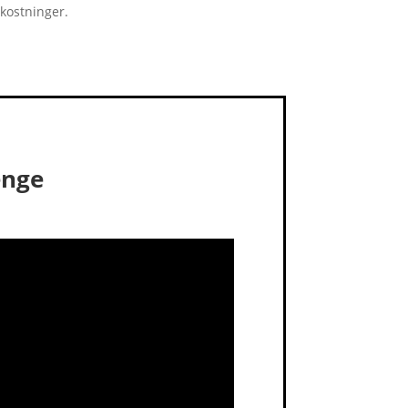
mkostninger.
enge