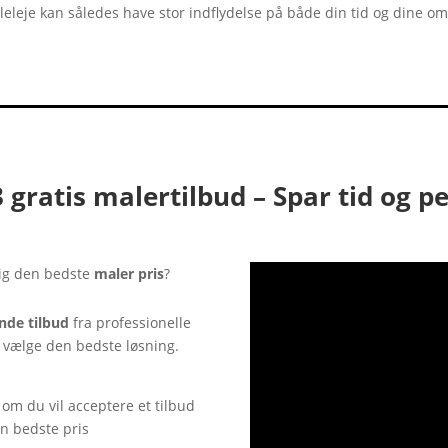
lleleje kan således have stor indflydelse på både din tid og dine o
3 gratis malertilbud – Spar tid og p
dig den bedste
maler pris
?
ende tilbud
fra professionelle
 vælge den bedste løsning.
 om du vil acceptere et tilbud
en bedste pris