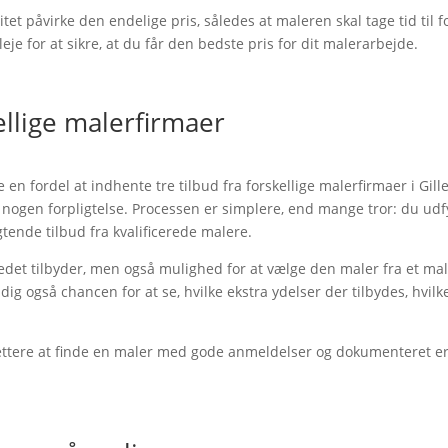
t påvirke den endelige pris, således at maleren skal tage tid til f
leje for at sikre, at du får den bedste pris for dit malerarbejde.
kellige malerfirmaer
 en fordel at indhente tre tilbud fra forskellige malerfirmaer i Gil
nogen forpligtelse. Processen er simplere, end mange tror: du udfy
tende tilbud fra kvalificerede malere.
kedet tilbyder, men også mulighed for at vælge den maler fra et mal
g også chancen for at se, hvilke ekstra ydelser der tilbydes, hvilk
ettere at finde en maler med gode anmeldelser og dokumenteret erf