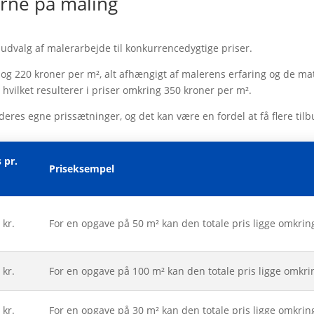
rne på maling
dt udvalg af malerarbejde til konkurrencedygtige priser.
og 220 kroner per m², alt afhængigt af malerens erfaring og de ma
vilket resulterer i priser omkring 350 kroner per m².
res egne prissætninger, og det kan være en fordel at få flere tilbu
s pr.
Priseksempel
 kr.
For en opgave på 50 m² kan den totale pris ligge omkrin
 kr.
For en opgave på 100 m² kan den totale pris ligge omkri
 kr.
For en opgave på 30 m² kan den totale pris ligge omkrin