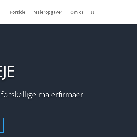
Forside
Maleropgaver
Om os
JE
 forskellige malerfirmaer