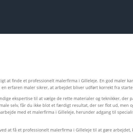
tigt at finde et professionelt malerfirma i Gilleleje. En god maler 
n erfaren maler sikrer, at arbejdet bliver udført korrekt fra starte
dige ekspertise til at vælge de rette materialer og teknikker, der p
 male selv, får du ikke blot et færdigt resultat, der ser flot ud, me
arbejde med et malerfirma i Gilleleje, herunder adgang til special
 ved at få et professionelt malerfirma i Gilleleje til at gøre arbejde