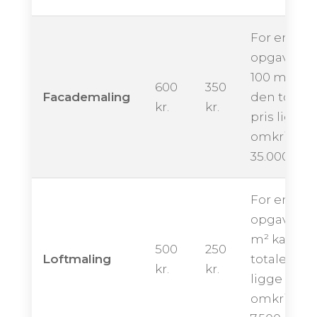
For en
opgave på
100 m² kan
600
350
Facademaling
den totale
kr.
kr.
pris ligge
omkring
35.000 kro
For en
opgave på
m² kan de
500
250
Loftmaling
totale pris
kr.
kr.
ligge
omkring