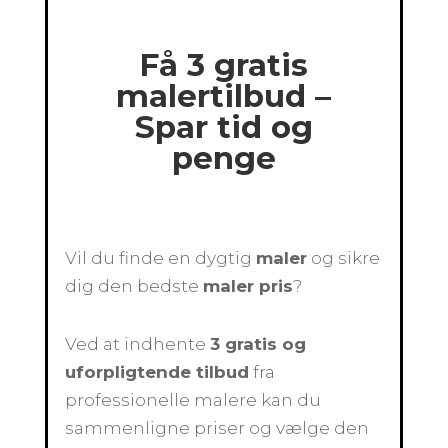
Få 3 gratis
malertilbud –
Spar tid og
penge
Vil du finde en dygtig
maler
og sikre
dig den bedste
maler pris
?
Ved at indhente
3 gratis og
uforpligtende tilbud
fra
professionelle malere kan du
sammenligne priser og vælge den