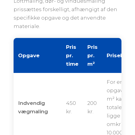
Loftmaling, dør- og vinduesmaling
prissættes forskelligt, afhængigt af den
specifikke opgave og det anvendte
materiale.
Pris
Pris
Opgave
pr.
pr.
Priseksem
time
m²
For en
opgave på
m² kan de
Indvendig
450
200
totale pris
vægmaling
kr.
kr.
ligge
omkring
10.000 kron