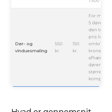
7.500 krone
For maling
5 døre kan
den totale
pris ligge
Dør- og
550
150
omkring 3.
vinduesmaling
kr.
kr.
kroner,
afhængigt 
dørenes
størrelse 
kompleksit
Hvad er gennemsnit