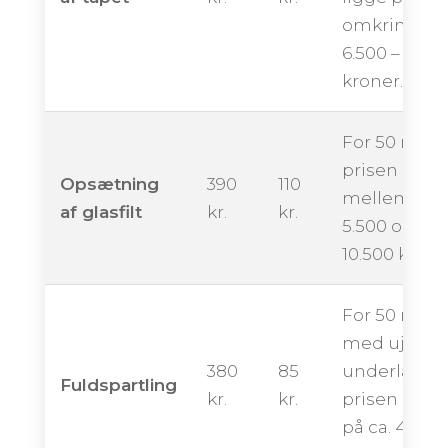
omkring
6.500 – 11.50
kroner.
For 50 m² k
prisen ende
Opsætning
390
110
mellem ca.
af glasfilt
kr.
kr.
5.500 og
10.500 krone
For 50 m²
med ujævn
380
85
underlag k
Fuldspartling
kr.
kr.
prisen ligge
på ca. 4.250 