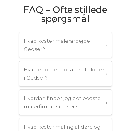
FAQ – Ofte stillede
spørgsmål
Hvad koster malerarbejde i
›
Gedser?
Hvad er prisen for at male lofter
›
i Gedser?
Hvordan finder jeg det bedste
›
malerfirma i Gedser?
Hvad koster maling af døre og
›