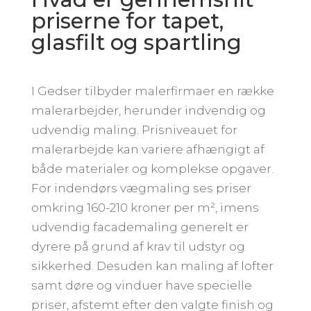
priserne for tapet,
glasfilt og spartling
I Gedser tilbyder malerfirmaer en række
malerarbejder, herunder indvendig og
udvendig maling. Prisniveauet for
malerarbejde kan variere afhængigt af
både materialer og komplekse opgaver.
For indendørs vægmaling ses priser
omkring 160-210 kroner per m², imens
udvendig facademaling generelt er
dyrere på grund af krav til udstyr og
sikkerhed. Desuden kan maling af lofter
samt døre og vinduer have specielle
priser, afstemt efter den valgte finish og