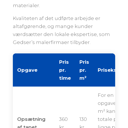
materialer.
Kvaliteten af det udførte arbejde er
altafgørende, og mange kunder
værdsætter den lokale ekspertise, som
Gedser’s malerfirmaer tilbyder.
Pris
Pris
Opgave
pr.
pr.
Priseksemp
time
m²
For en
opgave på 
m² kan den
Opsætning
360
130
totale pris
af tapet
kr.
kr.
ligge på