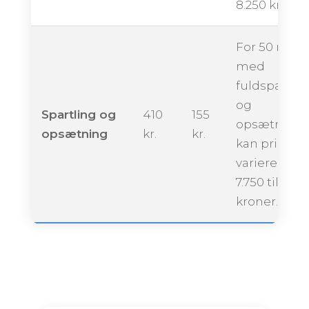
8.250 kroner
For 50 m²
med
fuldspartlin
og
Spartling og
410
155
opsætning
opsætning
kr.
kr.
kan prisen
variere fra ca
7.750 til 14.0
kroner.