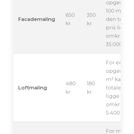
opgave på
100 m² kan
650
350
Facademaling
den totale
kr.
kr.
pris ligge
omkring
35.000 kro
For en
opgave på
m² kan de
480
180
Loftmaling
totale pris
kr.
kr.
ligge
omkring
5.400 kron
For maling