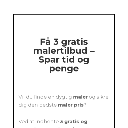
Få 3 gratis
malertilbud –
Spar tid og
penge
Vil du finde en dygtig
maler
og sikre
dig den bedste
maler pris
?
Ved at indhente
3 gratis og