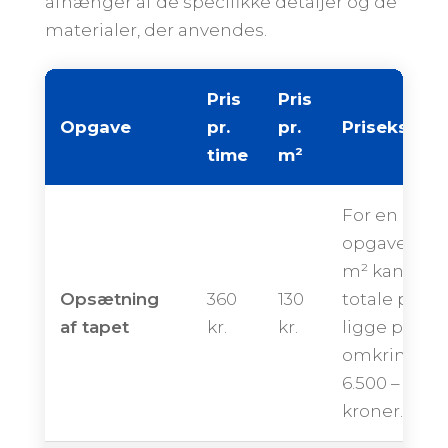
afhænger af de specifikke detaljer og de
materialer, der anvendes.
Pris
Pris
Opgave
pr.
pr.
Priseksemp
time
m²
For en
opgave på 
m² kan den
Opsætning
360
130
totale pris
af tapet
kr.
kr.
ligge på
omkring
6.500 – 10.50
kroner.