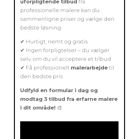
uforpligtende tilbud
fra
professionelle malere kan du
sammenligne priser og vælge den
bedste løsning.
✔ Hurtigt, nemt og gratis
✔ Ingen forpligtelser – du vælger
selv, om du vil acceptere et tilbud
✔ Få professionelt
malerarbejde
til
den bedste pris
Udfyld en formular i dag og
modtag 3 tilbud fra erfarne malere
i dit område!
🎨