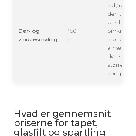
5 døre kan
den totale
pris ligge
Dør- og
450
omkring 2.
–
vinduesmaling
kr.
kroner,
afhængigt 
dørenes
størrelse 
kompleksit
Hvad er gennemsnit
priserne for tapet,
glasfilt og spartling