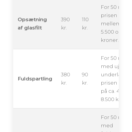
For 50 m² k
prisen ende
Opsætning
390
110
mellem ca.
af glasfilt
kr.
kr.
5.500 og 9.5
kroner.
For 50 m²
med ujævn
380
90
underlag k
Fuldspartling
kr.
kr.
prisen ligge
på ca. 4.500 
8.500 kroner
For 50 m²
med