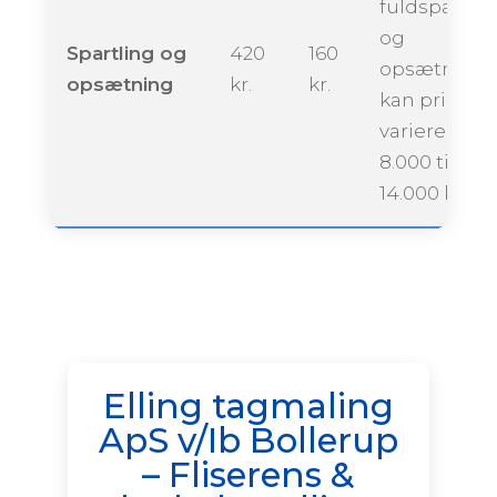
fuldspartlin
og
Spartling og
420
160
opsætning
opsætning
kr.
kr.
kan prisen
variere fra ca
8.000 til
14.000 krone
Elling tagmaling
ApS v/Ib Bollerup
– Fliserens &