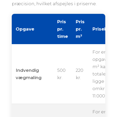
præcision, hvilket afspejles i priserne.
Pris
Pris
Opgave
pr.
pr.
Priseksem
time
m²
For en
opgave på
m² kan de
Indvendig
500
220
totale pris
vægmaling
kr.
kr.
ligge
omkring
11.000 kron
For en