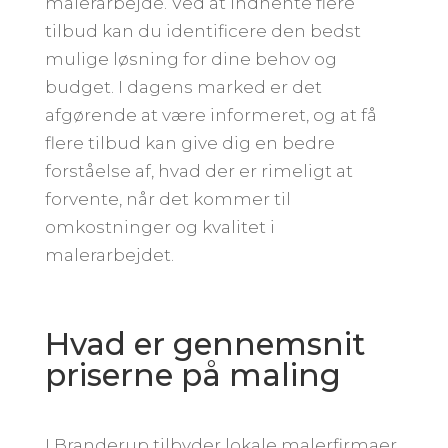
malerarbejde. Ved at indhente flere
tilbud kan du identificere den bedst
mulige løsning for dine behov og
budget. I dagens marked er det
afgørende at være informeret, og at få
flere tilbud kan give dig en bedre
forståelse af, hvad der er rimeligt at
forvente, når det kommer til
omkostninger og kvalitet i
malerarbejdet.
Hvad er gennemsnit
priserne på maling
I Branderup tilbyder lokale malerfirmaer