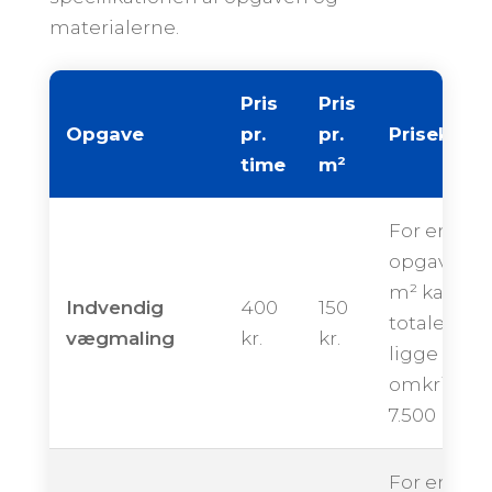
materialerne.
Pris
Pris
Opgave
pr.
pr.
Priseksem
time
m²
For en
opgave på
m² kan de
Indvendig
400
150
totale pris
vægmaling
kr.
kr.
ligge
omkring
7.500 krone
For en