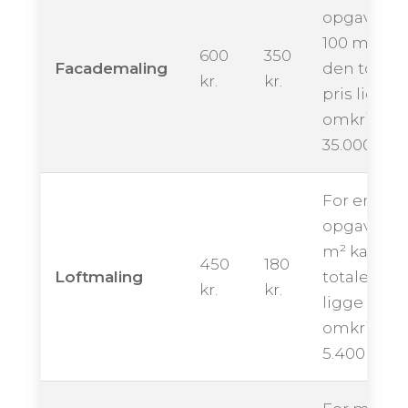
opgave på
100 m² kan
600
350
Facademaling
den totale
kr.
kr.
pris ligge
omkring
35.000 kro
For en
opgave på
m² kan de
450
180
Loftmaling
totale pris
kr.
kr.
ligge
omkring
5.400 kron