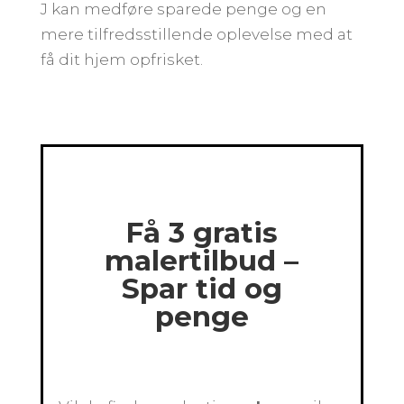
J kan medføre sparede penge og en
mere tilfredsstillende oplevelse med at
få dit hjem opfrisket.
Få 3 gratis
malertilbud –
Spar tid og
penge