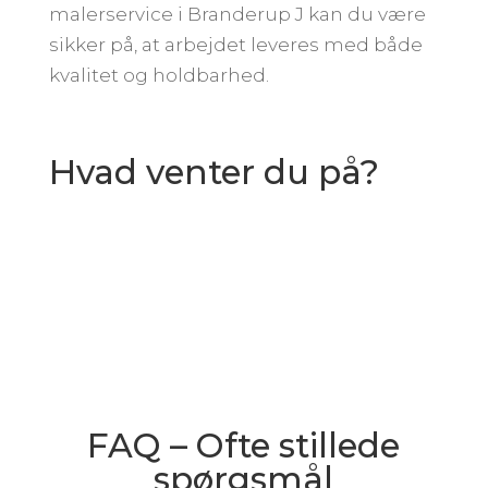
malerservice i Branderup J kan du være
sikker på, at arbejdet leveres med både
kvalitet og holdbarhed.
Hvad venter du på?
FAQ – Ofte stillede
spørgsmål