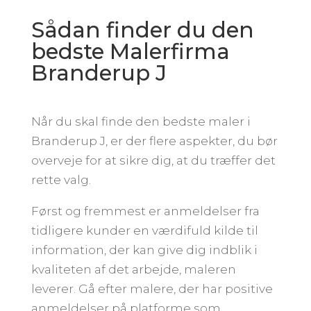
Sådan finder du den
bedste Malerfirma
Branderup J
Når du skal finde den bedste maler i
Branderup J, er der flere aspekter, du bør
overveje for at sikre dig, at du træffer det
rette valg.
Først og fremmest er anmeldelser fra
tidligere kunder en værdifuld kilde til
information, der kan give dig indblik i
kvaliteten af det arbejde, maleren
leverer. Gå efter malere, der har positive
anmeldelser på platforme som