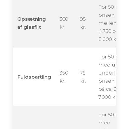
For 50 m² k
prisen ende
Opsætning
360
95
mellem ca.
af glasfilt
kr.
kr.
4.750 og
8.000 kroner
For 50 m²
med ujævn
350
75
underlag k
Fuldspartling
kr.
kr.
prisen ligge
på ca. 3.500 
7.000 kroner
For 50 m²
med