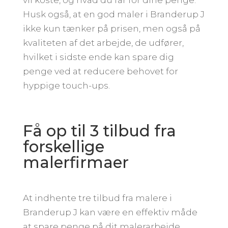
Husk også, at en god maler i Branderup J
ikke kun tænker på prisen, men også på
kvaliteten af det arbejde, de udfører,
hvilket i sidste ende kan spare dig
penge ved at reducere behovet for
hyppige touch-ups.
Få op til 3 tilbud fra
forskellige
malerfirmaer
At indhente tre tilbud fra malere i
Branderup J kan være en effektiv måde
at spare penge på dit malerarbejde.