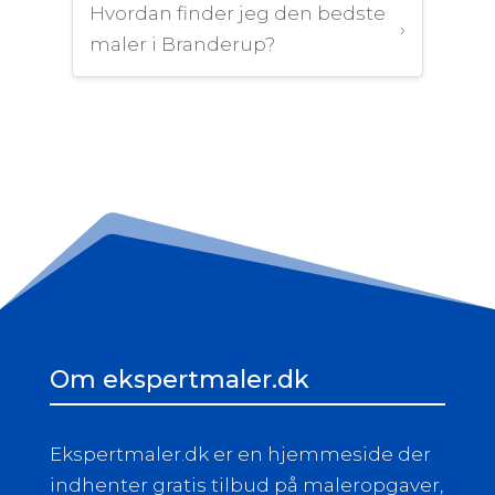
Hvordan finder jeg den bedste
›
maler i Branderup?
Om ekspertmaler.dk
Ekspertmaler.dk er en hjemmeside der
indhenter gratis tilbud på maleropgaver,