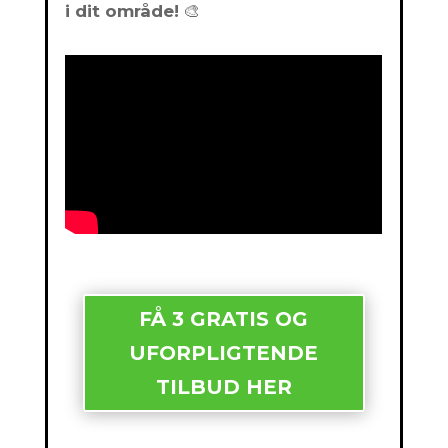
i dit område!
🎨
FÅ 3 GRATIS OG
UFORPLIGTENDE
TILBUD HER