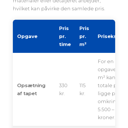
materialer eller detaljeret arbejder,
hvilket kan påvirke den samlede pris.
Pris
Pris
Opgave
pr.
pr.
Priseksemp
time
m²
For en
opgave på 
m² kan den
Opsætning
330
115
totale pris
af tapet
kr.
kr.
ligge på
omkring
5.500 – 9.00
kroner.