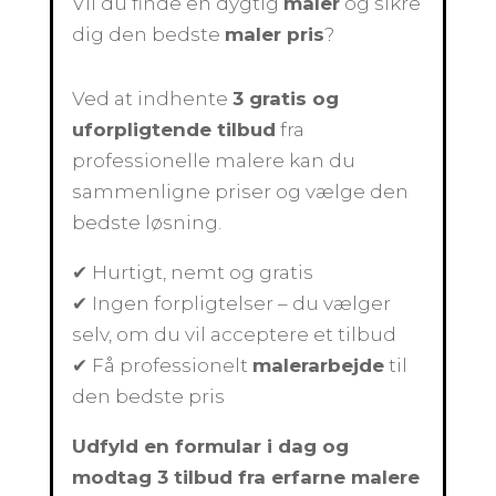
Vil du finde en dygtig
maler
og sikre
dig den bedste
maler pris
?
Ved at indhente
3 gratis og
uforpligtende tilbud
fra
professionelle malere kan du
sammenligne priser og vælge den
bedste løsning.
✔ Hurtigt, nemt og gratis
✔ Ingen forpligtelser – du vælger
selv, om du vil acceptere et tilbud
✔ Få professionelt
malerarbejde
til
den bedste pris
Udfyld en formular i dag og
modtag 3 tilbud fra erfarne malere