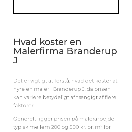
Hvad koster en
Malerfirma Branderup
J
Det er vigtigt at forstå, hvad det koster at
hyre en maler i Branderup J, da prisen
kan variere betydeligt afhængigt af flere
faktorer.
Generelt ligger prisen på malerarbejde
typisk mellem 200 og 500 kr. pr. m² for