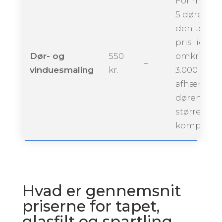
For maling
5 døre kan
den totale
pris ligge
Dør- og
550
omkring
–
vinduesmaling
kr.
3.000 krone
afhængigt 
dørenes
størrelse 
kompleksit
Hvad er gennemsnit
priserne for tapet,
glasfilt og spartling