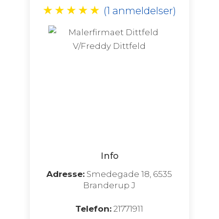
★
★
★
★
★
(1 anmeldelser)
Info
Adresse:
Smedegade 18, 6535
Branderup J
Telefon:
21771911