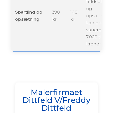
fuldspartlin
og
Spartling og
390
140
opsætning
opsætning
kr.
kr.
kan prisen
variere fra ca
7.000 til 12.0
kroner.
Malerfirmaet
Dittfeld V/Freddy
Dittfeld