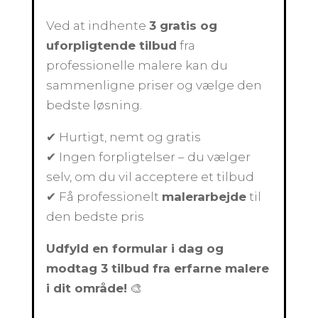
Ved at indhente
3 gratis og
uforpligtende tilbud
fra
professionelle malere kan du
sammenligne priser og vælge den
bedste løsning.
✔ Hurtigt, nemt og gratis
✔ Ingen forpligtelser – du vælger
selv, om du vil acceptere et tilbud
✔ Få professionelt
malerarbejde
til
den bedste pris
Udfyld en formular i dag og
modtag 3 tilbud fra erfarne malere
i dit område!
🎨