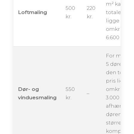
m² kan de
500
220
Loftmaling
totale pris
kr.
kr.
ligge
omkring
6.600 krone
For maling
5 døre kan
den totale
pris ligge
Dør- og
550
omkring
–
vinduesmaling
kr.
3.000 krone
afhængigt 
dørenes
størrelse 
kompleksit