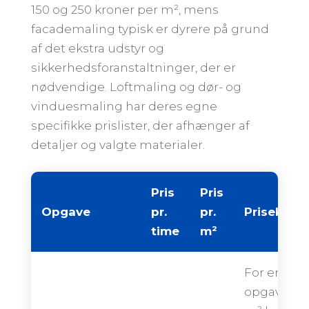
150 og 250 kroner per m², mens
facademaling typisk er dyrere på grund
af det ekstra udstyr og
sikkerhedsforanstaltninger, der er
nødvendige. Loftmaling og dør- og
vinduesmaling har deres egne
specifikke prislister, der afhænger af
detaljer og valgte materialer.
Pris
Pris
Opgave
pr.
pr.
Priseksem
time
m²
For en
opgave på