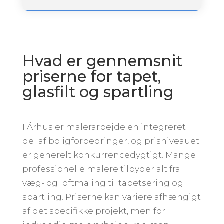
Hvad er gennemsnit
priserne for tapet,
glasfilt og spartling
I Århus er malerarbejde en integreret
del af boligforbedringer, og prisniveauet
er generelt konkurrencedygtigt. Mange
professionelle malere tilbyder alt fra
væg- og loftmaling til tapetsering og
spartling. Priserne kan variere afhængigt
af det specifikke projekt, men for