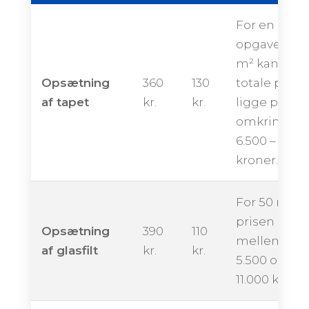
For en
opgave på 
m² kan den
Opsætning
360
130
totale pris
af tapet
kr.
kr.
ligge på
omkring
6.500 – 12.00
kroner.
For 50 m² k
prisen ende
Opsætning
390
110
mellem ca.
af glasfilt
kr.
kr.
5.500 og
11.000 kroner