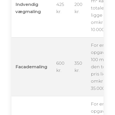
m² kan de
Indvendig
425
200
totale pris
vægmaling
kr.
kr.
ligge
omkring
10.000 kron
For en
opgave på
100 m² kan
600
350
Facademaling
den totale
kr.
kr.
pris ligge
omkring
35.000 kro
For en
opgave på