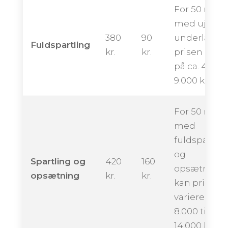
For 50 m²
med ujævn
380
90
underlag k
Fuldspartling
kr.
kr.
prisen ligge
på ca. 4.500 
9.000 kroner
For 50 m²
med
fuldspartlin
og
Spartling og
420
160
opsætning
opsætning
kr.
kr.
kan prisen
variere fra ca
8.000 til
14.000 krone