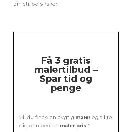
din stil og ønsker.
Få 3 gratis
malertilbud –
Spar tid og
penge
Vil du finde en dygtig
maler
og sikre
dig den bedste
maler pris
?