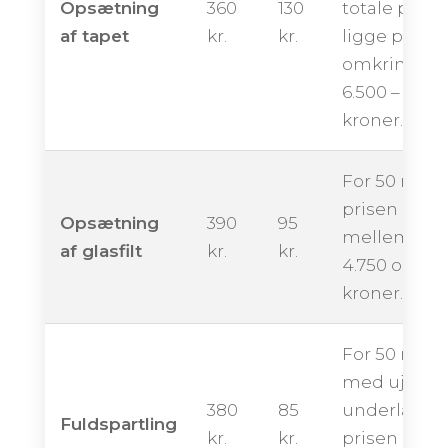
Opsætning
360
130
totale pris
af tapet
kr.
kr.
ligge på
omkring
6.500 – 10.50
kroner.
For 50 m² k
prisen ende
Opsætning
390
95
mellem ca.
af glasfilt
kr.
kr.
4.750 og 9.5
kroner.
For 50 m²
med ujævn
380
85
underlag k
Fuldspartling
kr.
kr.
prisen ligge