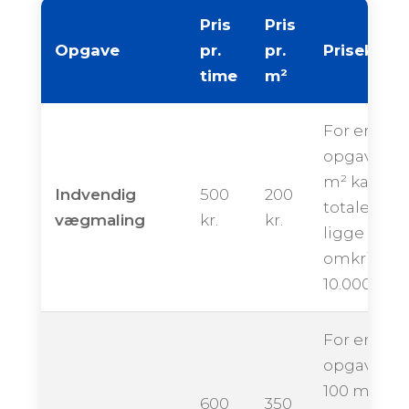
Pris
Pris
Opgave
pr.
pr.
Priseksem
time
m²
For en
opgave på
m² kan de
Indvendig
500
200
totale pris
vægmaling
kr.
kr.
ligge
omkring
10.000 kron
For en
opgave på
100 m² kan
600
350