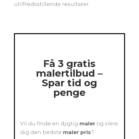
utilfredsstillende resultater.
Få 3 gratis
malertilbud –
Spar tid og
penge
Vil du finde en dygtig
maler
og sikre
dig den bedste
maler pris
?