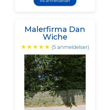
Vis anmeldelser
Malerfirma Dan
Wiche
★
★
★
★
★
(5 anmeldelser)