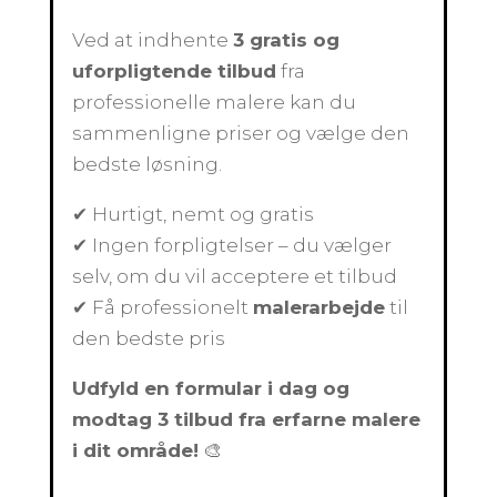
Ved at indhente
3 gratis og
uforpligtende tilbud
fra
professionelle malere kan du
sammenligne priser og vælge den
bedste løsning.
✔ Hurtigt, nemt og gratis
✔ Ingen forpligtelser – du vælger
selv, om du vil acceptere et tilbud
✔ Få professionelt
malerarbejde
til
den bedste pris
Udfyld en formular i dag og
modtag 3 tilbud fra erfarne malere
i dit område!
🎨