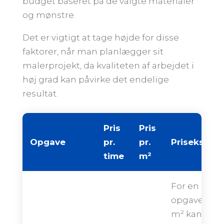
budget baseret på de valgte materialer
og mønstre.
Det er vigtigt at tage højde for disse
faktorer, når man planlægger sit
malerprojekt, da kvaliteten af arbejdet i
høj grad kan påvirke det endelige
resultat.
Pris
Pris
Opgave
pr.
pr.
Priseksemp
time
m²
For en
opgave på 
m² kan den