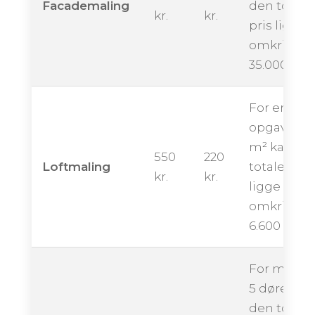
Facademaling
den totale
kr.
kr.
pris ligge
omkring
35.000 kro
For en
opgave på
m² kan de
550
220
Loftmaling
totale pris
kr.
kr.
ligge
omkring
6.600 krone
For maling
5 døre kan
den totale