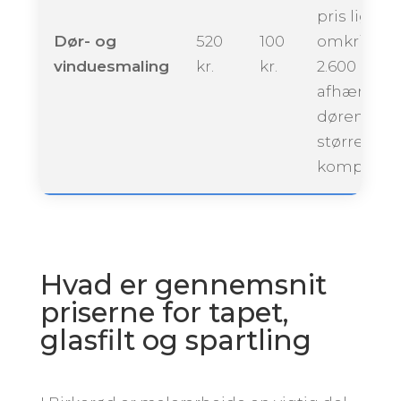
pris ligge
Dør- og
520
100
omkring
vinduesmaling
kr.
kr.
2.600 krone
afhængigt 
dørenes
størrelse 
kompleksit
Hvad er gennemsnit
priserne for tapet,
glasfilt og spartling