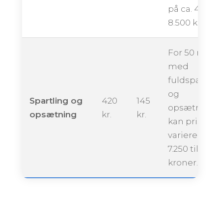
på ca. 4.250 
8.500 kroner
For 50 m²
med
fuldspartlin
og
Spartling og
420
145
opsætning
opsætning
kr.
kr.
kan prisen
variere fra ca
7.250 til 12.0
kroner.