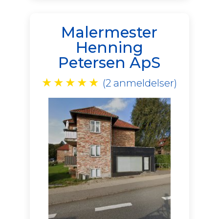
Malermester
Henning
Petersen ApS
★
★
★
★
★
(2 anmeldelser)