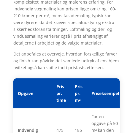
kompleksitet, materialer og malerens erfaring. For
indvendig vægmaling kan prisen ligge omkring 160-
210 kroner per m², mens facademaling typisk kan
være dyrere, da det kræver specialudstyr og ekstra
sikkerhedsforanstaltninger. Loftmaling og dør- og
vinduesmaling varierer også i pris afhængigt af
detaljerne i arbejdet og de valgte materialer.
Det anbefales at overveje, hvordan forskellige farver
og finish kan påvirke det samlede udtryk af ens hjem,
hvilket også kan spille ind i prisfastsættelsen.
Pris
Pris
Opgave
pr.
pr.
Priseksempel
time
m²
For en
opgave på 50
Indvendig
475
185
m² kan den