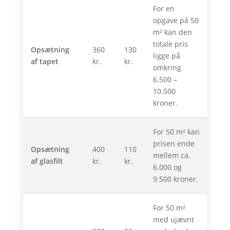
For en
opgave på 50
m² kan den
totale pris
Opsætning
360
130
ligge på
af tapet
kr.
kr.
omkring
6.500 –
10.500
kroner.
For 50 m² kan
prisen ende
Opsætning
400
110
mellem ca.
af glasfilt
kr.
kr.
6.000 og
9.500 kroner.
For 50 m²
med ujævnt