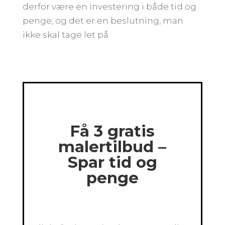
derfor være en investering i både tid og
penge, og det er en beslutning, man
ikke skal tage let på.
Få 3 gratis
malertilbud –
Spar tid og
penge