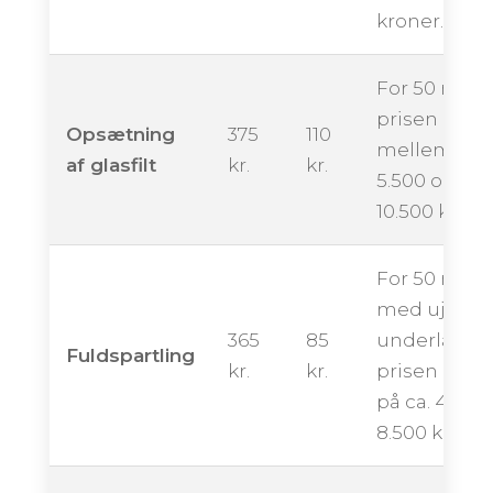
kroner.
For 50 m² k
prisen ende
Opsætning
375
110
mellem ca.
af glasfilt
kr.
kr.
5.500 og
10.500 krone
For 50 m²
med ujævn
365
85
underlag k
Fuldspartling
kr.
kr.
prisen ligge
på ca. 4.250 
8.500 kroner