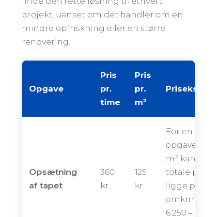
finde den rette løsning til ethvert
projekt, uanset om det handler om en
mindre opfriskning eller en større
renovering.
Pris
Pris
Opgave
pr.
pr.
Priseksemp
time
m²
For en
opgave på 
m² kan den
Opsætning
360
125
totale pris
af tapet
kr.
kr.
ligge på
omkring
6.250 – 11.50