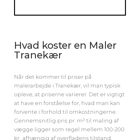
Hvad koster en Maler
Tranekær
Når det kommer til priser på
malerarbejde i Tranekær, vil man typisk
opleve, at priserne varierer. Det er vigtigt
at have en forståelse for, hvad man kan
forvente i forhold til omkostningerne.
Gennemsnitlig pris pr. m² til maling af
vægge ligger som regel mellem 100-200
kr., afhængig af overfladens tilstand,