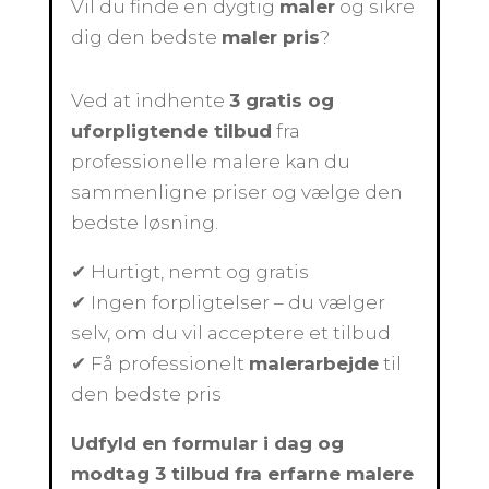
Vil du finde en dygtig
maler
og sikre
dig den bedste
maler pris
?
Ved at indhente
3 gratis og
uforpligtende tilbud
fra
professionelle malere kan du
sammenligne priser og vælge den
bedste løsning.
✔ Hurtigt, nemt og gratis
✔ Ingen forpligtelser – du vælger
selv, om du vil acceptere et tilbud
✔ Få professionelt
malerarbejde
til
den bedste pris
Udfyld en formular i dag og
modtag 3 tilbud fra erfarne malere