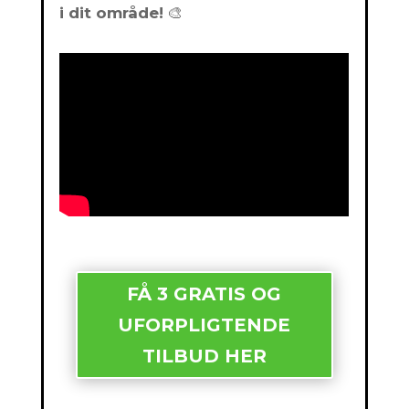
i dit område!
🎨
FÅ 3 GRATIS OG
UFORPLIGTENDE
TILBUD HER