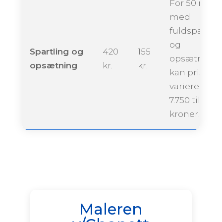
For 50 m²
med
fuldspartlin
og
Spartling og
420
155
opsætning
opsætning
kr.
kr.
kan prisen
variere fra ca
7.750 til 14.0
kroner.
Maleren