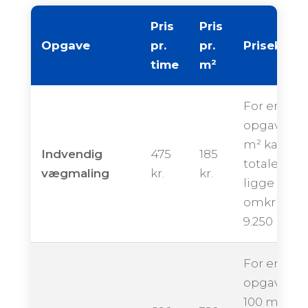
Pris
Pris
Opgave
pr.
pr.
Priseksem
time
m²
For en
opgave på
m² kan de
Indvendig
475
185
totale pris
vægmaling
kr.
kr.
ligge
omkring
9.250 krone
For en
opgave på
100 m² kan