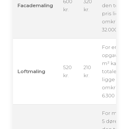
600
320
Facademaling
den totale
kr.
kr.
pris ligge
omkring
32.000 kron
For en
opgave på
m² kan de
520
210
Loftmaling
totale pris
kr.
kr.
ligge
omkring
6.300 krone
For maling
5 døre kan