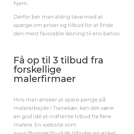
hjem.
Derfor bør man aldrig tøve med at
spørge om priser og tilbud for at finde
den mest favorable løsning til ens behov.
Få op til 3 tilbud fra
forskellige
malerfirmaer
Hvis man ønsker at spare penge på
malerarbejde i Tranekær, kan det være
en god idé at indhente tilbud fra flere
malere. En website som
www.3byggetilbud.dk tilbyder en enkel