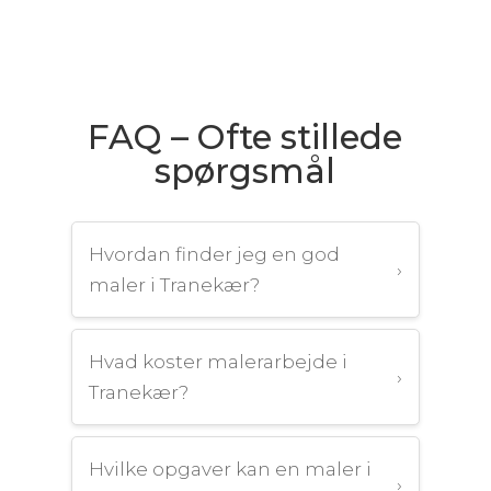
FAQ – Ofte stillede
spørgsmål
Hvordan finder jeg en god
›
maler i Tranekær?
Hvad koster malerarbejde i
›
Tranekær?
Hvilke opgaver kan en maler i
›