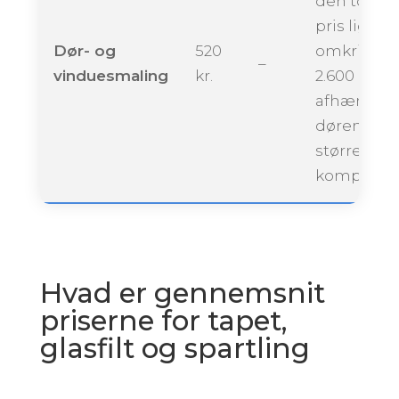
den totale
pris ligge
Dør- og
520
omkring
–
vinduesmaling
kr.
2.600 krone
afhængigt 
dørenes
størrelse 
kompleksit
Hvad er gennemsnit
priserne for tapet,
glasfilt og spartling