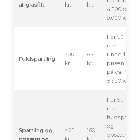
mellem ca.
af glasfilt
kr.
kr.
4.500 og
9.000 kroner
For 50 m²
med ujævn
380
85
underlag k
Fuldspartling
kr.
kr.
prisen ligge
på ca. 4.250 
8.500 kroner
For 50 m²
med
fuldspartlin
og
Spartling og
420
160
opsætning
opsætning
kr.
kr.