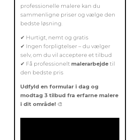
professionelle malere kan du
sammenligne priser og vælge den
bedste løsning.
✔ Hurtigt, nemt og gratis
✔ Ingen forpligtelser – du vælger
selv, om du vil acceptere et tilbud
✔ Få professionelt
malerarbejde
til
den bedste pris
Udfyld en formular i dag og
modtag 3 tilbud fra erfarne malere
i dit område!
🎨