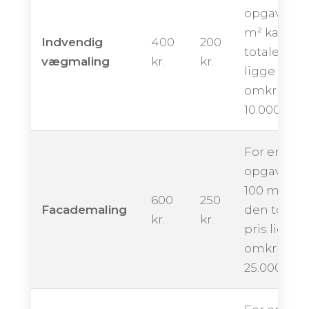
opgave på
m² kan de
Indvendig
400
200
totale pris
vægmaling
kr.
kr.
ligge
omkring
10.000 kron
For en
opgave på
100 m² kan
600
250
Facademaling
den totale
kr.
kr.
pris ligge
omkring
25.000 kro