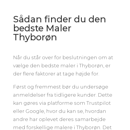
Sådan finder du den
bedste Maler
Thyborøn
Når du står over for beslutningen om at
vælge den bedste maler i Thyborøn, er
der flere faktorer at tage højde for.
Først og fremmest bør du undersøge
anmeldelser fra tidligere kunder. Dette
kan gøres via platforme som Trustpilot
eller Google, hvor du kan se, hvordan
andre har oplevet deres samarbejde
med forskellige malere i Thyborøn. Det