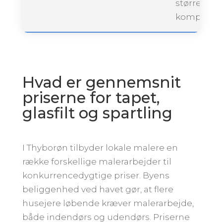
størrelse 
kompleksit
Hvad er gennemsnit
priserne for tapet,
glasfilt og spartling
I Thyborøn tilbyder lokale malere en
række forskellige malerarbejder til
konkurrencedygtige priser. Byens
beliggenhed ved havet gør, at flere
husejere løbende kræver malerarbejde,
både indendørs og udendørs. Priserne