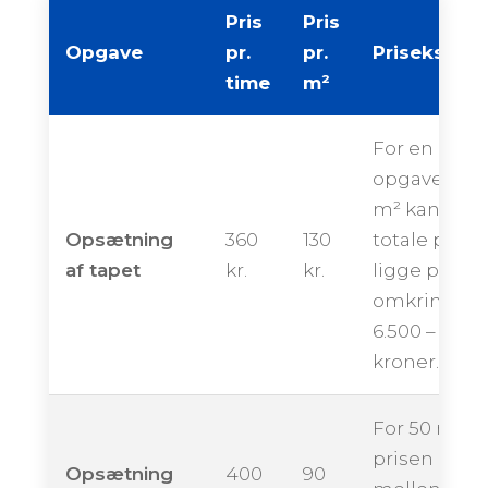
Pris
Pris
Opgave
pr.
pr.
Priseksemp
time
m²
For en
opgave på 
m² kan den
Opsætning
360
130
totale pris
af tapet
kr.
kr.
ligge på
omkring
6.500 – 11.50
kroner.
For 50 m² k
prisen ende
Opsætning
400
90