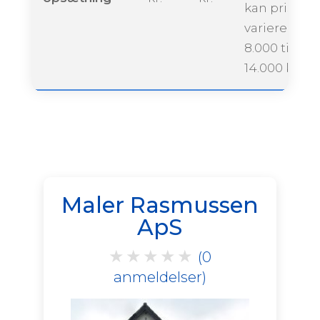
kan prisen
variere fra ca
8.000 til
14.000 krone
Maler Rasmussen
ApS
★
★
★
★
★
(0
anmeldelser)