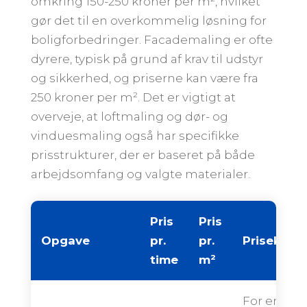
omkring 150-250 kroner per m², hvilket
gør det til en overkommelig løsning for
boligforbedringer. Facademaling er ofte
dyrere, typisk på grund af krav til udstyr
og sikkerhed, og priserne kan være fra
250 kroner per m². Det er vigtigt at
overveje, at loftmaling og dør- og
vinduesmaling også har specifikke
prisstrukturer, der er baseret på både
arbejdsomfang og valgte materialer.
Pris
Pris
Opgave
pr.
pr.
Priseksem
time
m²
For en