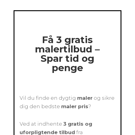
Få 3 gratis
malertilbud –
Spar tid og
penge
Vil du finde en dygtig
maler
og sikre
dig den bedste
maler pris
?
Ved at indhente
3 gratis og
uforpligtende tilbud
fra