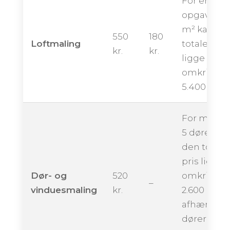
For en
opgave på
m² kan de
550
180
Loftmaling
totale pris
kr.
kr.
ligge
omkring
5.400 kron
For maling
5 døre kan
den totale
pris ligge
Dør- og
520
omkring
–
vinduesmaling
kr.
2.600 krone
afhængigt 
dørernes