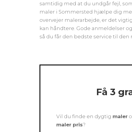
samtidig med at du undgår fejl, so
maler i Sommersted hjælpe dig med at
overvejer malerarbejde, er det vig
kan håndtere. Gode anmeldelser og a
så du får den bedste service til den r
Få 3 gr
Vil du finde en dygtig
maler
o
maler pris
?