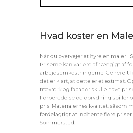
Hvad koster en Mal
Når du overvejer at hyre en maler i S
Priserne kan variere afhængigt af f
arbejdsomkostningerne. Generelt li
det er klart, at dette er et estimat.
træværk og facader skulle have pris
Forberedelse og oprydning spiller o
pris. Materialernes kvalitet, såsom
fordelagtigt at indhente flere priser 
Sommersted.