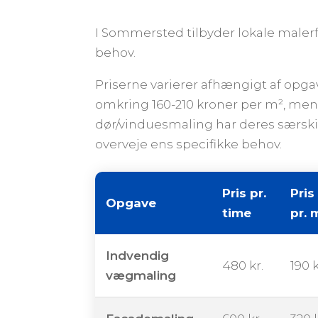
I Sommersted tilbyder lokale maler
behov.
Priserne varierer afhængigt af opg
omkring 160-210 kroner per m², men
dør/vinduesmaling har deres særskilt
overveje ens specifikke behov.
Pris pr.
Pris
Opgave
time
pr. 
Indvendig
480 kr.
190 k
vægmaling