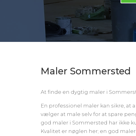
Maler Sommersted
At finde en dygtig maler i Sommerste
En professionel maler kan sikre, at 
vælger at male selv for at spare pen
god maler i Sommersted har ikke kun 
Kvalitet er nøglen her; en god maler