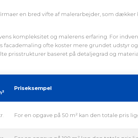
firmaer en bred vifte af malerarbejder, som dække
avens kompleksitet og malerens erfaring. For indv
s facademaling ofte koster mere grundet udstyr og
e prisstrukturer baseret på detaljegrad og materiale
Priseksempel
m²
r.
For en opgave på 50 m² kan den totale pris li