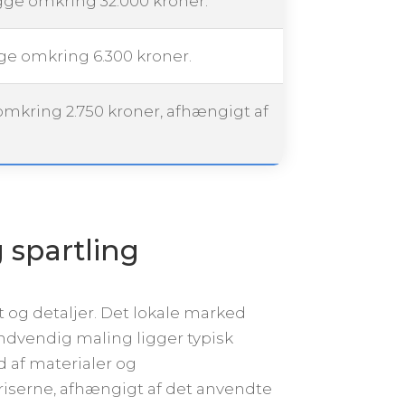
igge omkring 32.000 kroner.
gge omkring 6.300 kroner.
 omkring 2.750 kroner, afhængigt af
g spartling
 og detaljer. Det lokale marked
Indvendig maling ligger typisk
 af materialer og
priserne, afhængigt af det anvendte