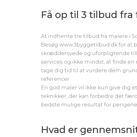
Få op til 3 tilbud fr
At indhente tre tilbud fra malere 
Besøg www.3byggetilbud.dk for at 
skræddersyede og uforpligtende tilb
services og ikke mindst, at finde e
tage dig tid til at vurdere dem grun
referencer.
En god maler vil ikke kun give dig e
teknikker, der kan forbedre det fær
bedste mulige resultat for pengene
Hvad er gennemsnit