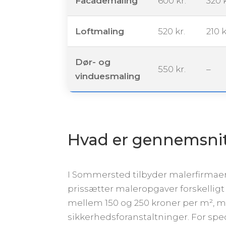
Facademaling
600 kr.
320 k
Loftmaling
520 kr.
210 k
Dør- og
550 kr.
–
vinduesmaling
Hvad er gennemsnit p
I Sommersted tilbyder malerfirmaer 
prissætter maleropgaver forskelligt
mellem 150 og 250 kroner per m², m
sikkerhedsforanstaltninger. For spe