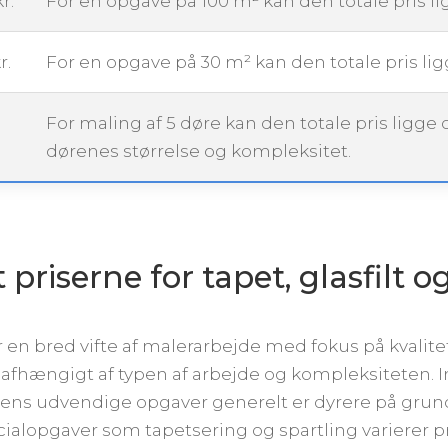
r.
For en opgave på 100 m² kan den totale pris l
r.
For en opgave på 30 m² kan den totale pris li
For maling af 5 døre kan den totale pris ligge
dørenes størrelse og kompleksitet.
riserne for tapet, glasfilt o
en bred vifte af malerarbejde med fokus på kvalitet
 afhængigt af typen af arbejde og kompleksiteten. 
ens udvendige opgaver generelt er dyrere på grund
cialopgaver som tapetsering og spartling varierer 