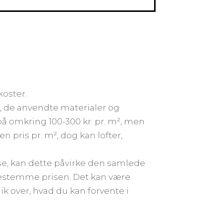
koster.
t, de anvendte materialer og
å omkring 100-300 kr. pr. m², men
n pris pr. m², dog kan lofter,
se, kan dette påvirke den samlede
 bestemme prisen. Det kan være
blik over, hvad du kan forvente i