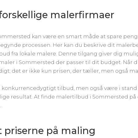
a forskellige malerfirmaer
i Sommersted kan være en smart måde at spare peng
begynde processen. Her kan du beskrive dit malerb
ud fra lokale malere. Denne tilgang giver dig muli
n maler i Sommersted der passer til dit budget. Når
digt; det er ikke kun prisen, der tæller, men også ma
t konkurrencedygtigt tilbud, men også være i stand t
dige resultat. At finde malertilbud i Sommersted på 
.
 priserne på maling