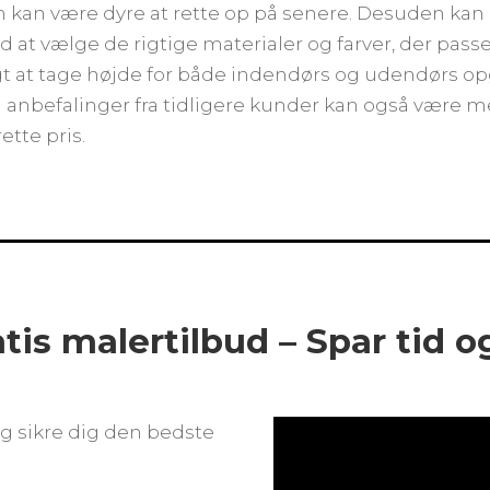
m kan være dyre at rette op på senere. Desuden kan
 vælge de rigtige materialer og farver, der passer t
tigt at tage højde for både indendørs og udendørs 
nbefalinger fra tidligere kunder kan også være med
ette pris.
atis malertilbud – Spar tid 
g sikre dig den bedste