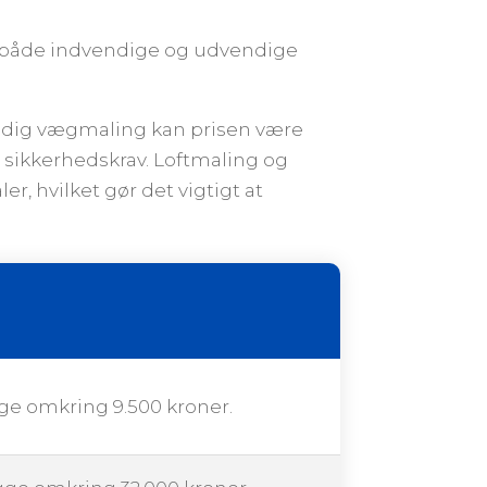
r både indvendige og udvendige
endig vægmaling kan prisen være
 sikkerhedskrav. Loftmaling og
r, hvilket gør det vigtigt at
gge omkring 9.500 kroner.