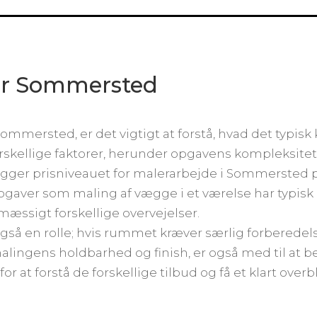
er Sommersted
ommersted, er det vigtigt at forstå, hvad det typisk 
orskellige faktorer, herunder opgavens kompleksite
gger prisniveauet for malerarbejde i Sommersted p
 Opgaver som maling af vægge i et værelse har typisk e
mæssigt forskellige overvejelser.
gså en rolle; hvis rummet kræver særlig forberedel
 malingens holdbarhed og finish, er også med til at
for at forstå de forskellige tilbud og få et klart over