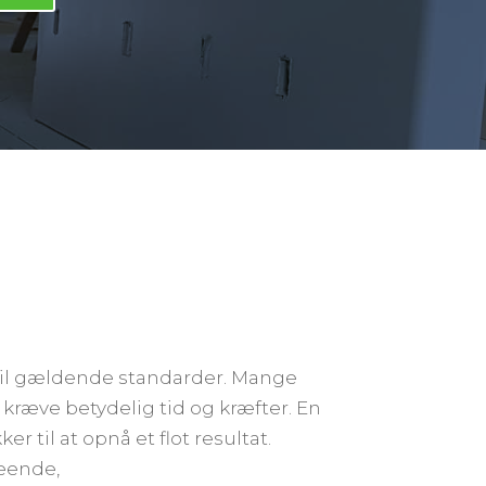
d til gældende standarder. Mange
 kræve betydelig tid og kræfter. En
 til at opnå et flot resultat.
seende,