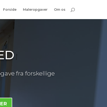
Forside
Maleropgaver
Om os
ED
gave fra forskellige
HER