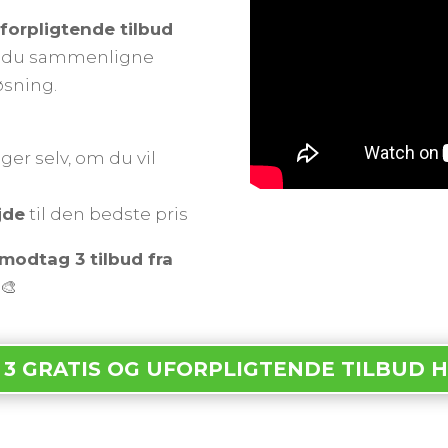
uforpligtende tilbud
an du sammenligne
øsning.
ger selv, om du vil
jde
til den bedste pris
modtag 3 tilbud fra
🎨
 3 GRATIS OG UFORPLIGTENDE TILBUD 