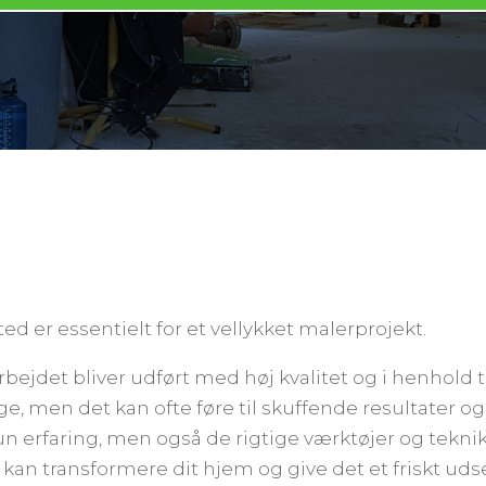
d er essentielt for et vellykket malerprojekt.
arbejdet bliver udført med høj kvalitet og i henhol
ge, men det kan ofte føre til skuffende resultater og
erfaring, men også de rigtige værktøjer og teknikker
 kan transformere dit hjem og give det et friskt ud