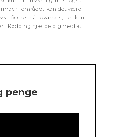
kke kun er prisvenlig, men også
firmaer i området, kan det være
n kvalificeret håndværker, der kan
er i Rødding hjælpe dig med at
og penge