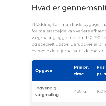
Hvad er gennemsnit
I Rødding kan man finde dygtige mal
for malerarbejde kan variere afhæng
vægmaling ligge mellem 140-190 kro
og specielt udstyr. Derudover er pri
overveje detaljerne samt de materia
Pris pr.
Pris
Opgave
time
pr. 
Indvendig
420 kr.
160 k
vægmaling