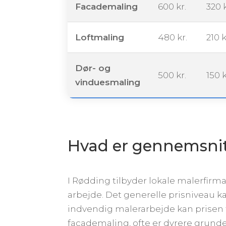
Facademaling
600 kr.
320 k
Loftmaling
480 kr.
210 k
Dør- og
500 kr.
150 k
vinduesmaling
Hvad er gennemsnit p
I Rødding tilbyder lokale malerfir
arbejde. Det generelle prisniveau k
indvendig malerarbejde kan prisen 
facademaling, ofte er dyrere grund