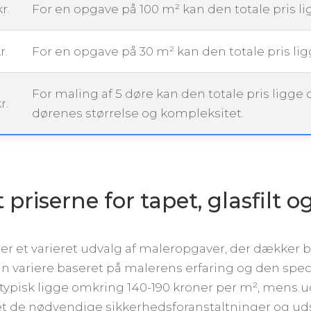
r.
For en opgave på 100 m² kan den totale pris l
r.
For en opgave på 30 m² kan den totale pris li
For maling af 5 døre kan den totale pris ligge
r.
dørenes størrelse og kompleksitet.
riserne for tapet, glasfilt o
maer et varieret udvalg af maleropgaver, der dække
an variere baseret på malerens erfaring og den spec
typisk ligge omkring 140-190 kroner per m², mens
et de nødvendige sikkerhedsforanstaltninger og uds