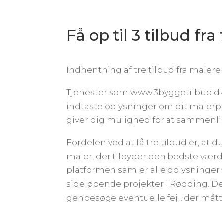
Få op til 3 tilbud fr
Indhentning af tre tilbud fra male
Tjenester som www.3byggetilbud.dk g
indtaste oplysninger om dit malerpr
giver dig mulighed for at sammenlign
Fordelen ved at få tre tilbud er, at
maler, der tilbyder den bedste værdi 
platformen samler alle oplysningerne
sideløbende projekter i Rødding. De
genbesøge eventuelle fejl, der måt