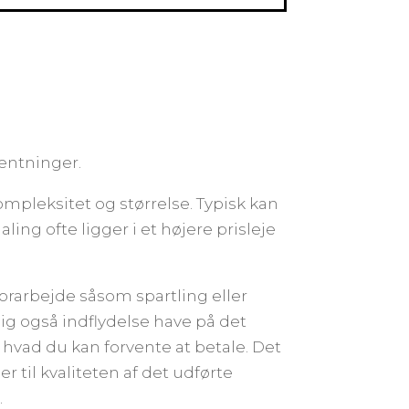
ventninger.
mpleksitet og størrelse. Typisk kan
ing ofte ligger i et højere prisleje
 forarbejde såsom spartling eller
ig også indflydelse have på det
hvad du kan forvente at betale. Det
r til kvaliteten af det udførte
.