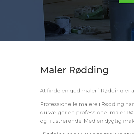
Maler Rødding
At finde en god maler i Rødding er af
Professionelle malere i Rødding har 
du vælger en professionel maler Rø
og frustrerende. Med en dygtig maler 