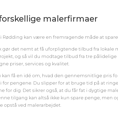
a forskellige malerfirmaer
re i Rødding kan være en fremragende måde at spare
ør det nemt at få uforpligtende tilbud fra lokale 
ojekt, og så vil du modtage tilbud fra tre pålidelig
e priser, services og kvalitet.
 du kan få en idé om, hvad den gennemsnitlige pris fo
for pengene. Du slipper for at bruge tid på at ringe 
 for dig. Det sikrer også, at du får fat i dygtige m
nne tilgang kan altså ikke kun spare penge, men og
te opstå ved malerarbejdet.