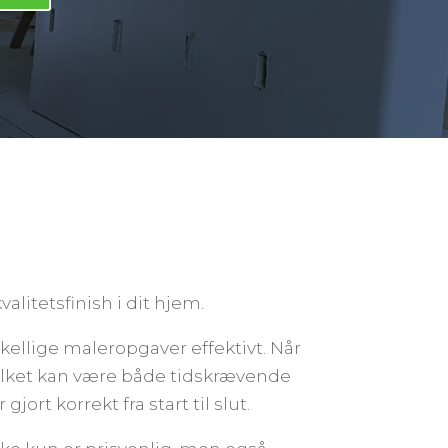
alitetsfinish i dit hjem.
skellige maleropgaver effektivt. Når
vilket kan være både tidskrævende
ort korrekt fra start til slut.