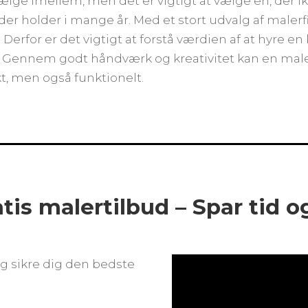
lge imellem, men det er vigtigt at vælge en, der i
 der holder i mange år. Med et stort udvalg af maler
 Derfor er det vigtigt at forstå værdien af at hyre e
vs. Gennem godt håndværk og kreativitet kan en mal
t, men også funktionelt.
atis malertilbud – Spar tid 
g sikre dig den bedste