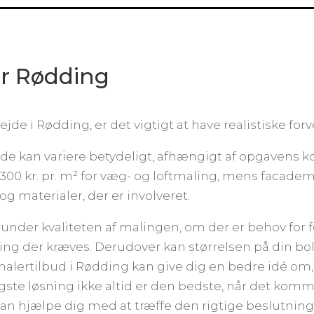
er Rødding
jde i Rødding, er det vigtigt at have realistiske for
e kan variere betydeligt, afhængigt af opgavens ko
300 kr. pr. m² for væg- og loftmaling, mens facademal
og materialer, der er involveret.
herunder kvaliteten af malingen, om der er behov for
ng der kræves. Derudover kan størrelsen på din bol
alertilbud i Rødding kan give dig en bedre idé om, 
ligste løsning ikke altid er den bedste, når det komme
an hjælpe dig med at træffe den rigtige beslutning