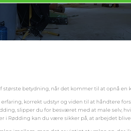
 største betydning, når det kommer til at opnå en kv
erfaring, korrekt udstyr og viden til at håndtere for
dding, slipper du for besværet med at male selv, h
i Rødding kan du være sikker på, at arbejdet bliver gj