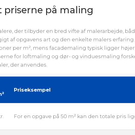
 priserne på maling
ere, der tilbyder en bred vifte af malerarbejde, b
igt af opgavens art og den enkelte malers erfaring.
ner per m², mens facademaling typisk ligger høje
serne for loftmaling og dør- og vinduesmaling forske
ler, der anvendes.
Priseksempel
m²
r.
For en opgave på 50 m² kan den totale pris li