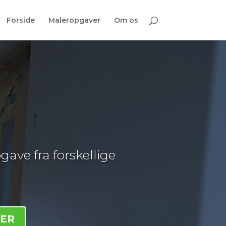
Forside
Maleropgaver
Om os
gave fra forskellige
HER