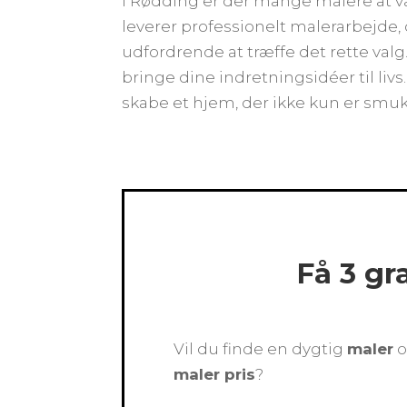
I Rødding er der mange malere at væ
leverer professionelt malerarbejde,
udfordrende at træffe det rette valg.
bringe dine indretningsidéer til li
skabe et hjem, der ikke kun er smuk
Få 3 gr
Vil du finde en dygtig
maler
o
maler pris
?