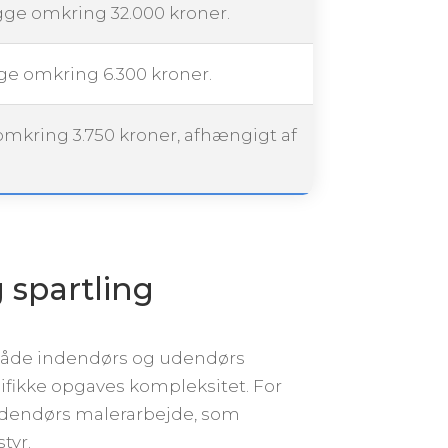
igge omkring 32.000 kroner.
gge omkring 6.300 kroner.
 omkring 3.750 kroner, afhængigt af
g spartling
r både indendørs og udendørs
ifikke opgaves kompleksitet. For
 udendørs malerarbejde, som
tyr.