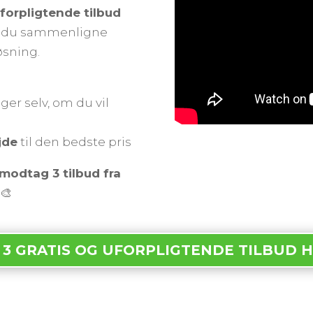
uforpligtende tilbud
an du sammenligne
øsning.
ger selv, om du vil
jde
til den bedste pris
modtag 3 tilbud fra
🎨
 3 GRATIS OG UFORPLIGTENDE TILBUD 