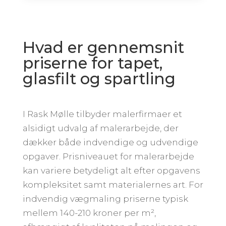
Hvad er gennemsnit
priserne for tapet,
glasfilt og spartling
I Rask Mølle tilbyder malerfirmaer et
alsidigt udvalg af malerarbejde, der
dækker både indvendige og udvendige
opgaver. Prisniveauet for malerarbejde
kan variere betydeligt alt efter opgavens
kompleksitet samt materialernes art. For
indvendig vægmaling priserne typisk
mellem 140-210 kroner per m²,