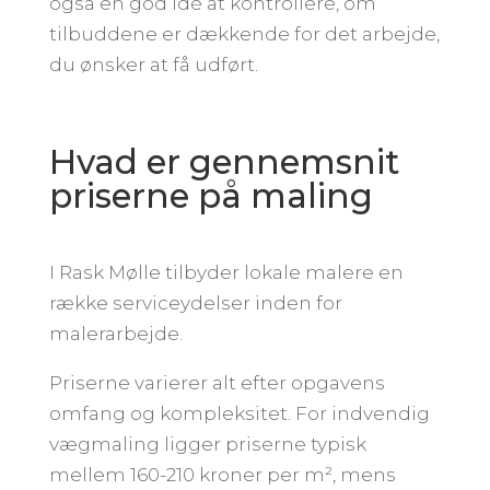
også en god idé at kontrollere, om
tilbuddene er dækkende for det arbejde,
du ønsker at få udført.
Hvad er gennemsnit
priserne på maling
I Rask Mølle tilbyder lokale malere en
række serviceydelser inden for
malerarbejde.
Priserne varierer alt efter opgavens
omfang og kompleksitet. For indvendig
vægmaling ligger priserne typisk
mellem 160-210 kroner per m², mens