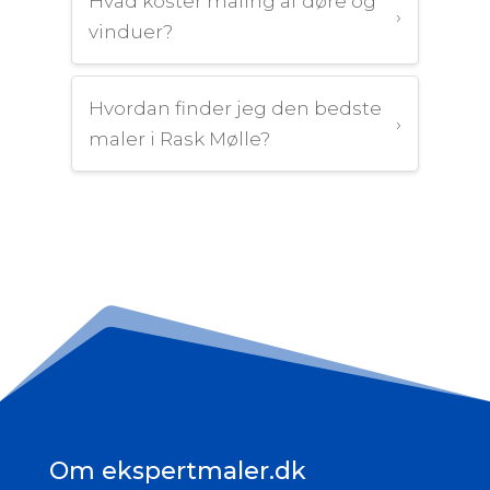
Hvad koster maling af døre og
›
vinduer?
Hvordan finder jeg den bedste
›
maler i Rask Mølle?
Om ekspertmaler.dk