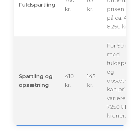
380
85
underlag k
Fuldspartling
kr.
kr.
prisen ligge
på ca. 4.250 
8.250 kroner
For 50 m²
med
fuldspartlin
og
Spartling og
410
145
opsætning
opsætning
kr.
kr.
kan prisen
variere fra ca
7.250 til 12.2
kroner.