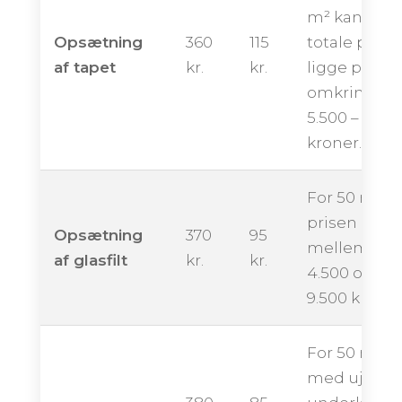
m² kan den
Opsætning
360
115
totale pris
af tapet
kr.
kr.
ligge på
omkring
5.500 – 10.50
kroner.
For 50 m² k
prisen ende
Opsætning
370
95
mellem ca.
af glasfilt
kr.
kr.
4.500 og
9.500 kroner
For 50 m²
med ujævn