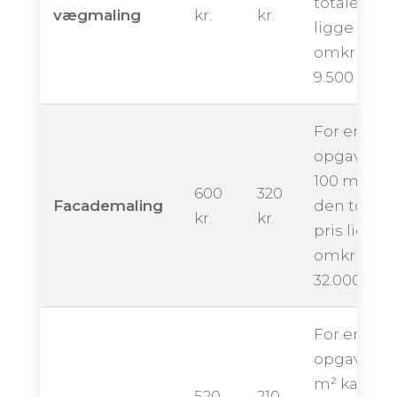
totale pris
vægmaling
kr.
kr.
ligge
omkring
9.500 krone
For en
opgave på
100 m² kan
600
320
Facademaling
den totale
kr.
kr.
pris ligge
omkring
32.000 kron
For en
opgave på
m² kan de
520
210