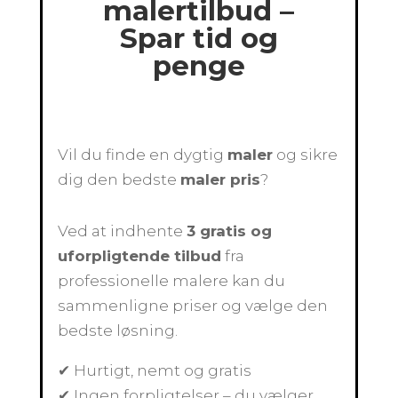
malertilbud –
Spar tid og
penge
Vil du finde en dygtig
maler
og sikre
dig den bedste
maler pris
?
Ved at indhente
3 gratis og
uforpligtende tilbud
fra
professionelle malere kan du
sammenligne priser og vælge den
bedste løsning.
✔ Hurtigt, nemt og gratis
✔ Ingen forpligtelser – du vælger