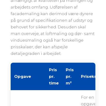
afhængigt af kvaliteten på malingen og
arbejdets omfang. Udførelsen af
facademaling kan derimod være dyrere
på grund af specifikationen af udstyr og
behovet for sikkerhed. Desuden skal
man overveje, at loftmaling og dør- samt
vinduesmaling også har forskellige
prisskalaer, der kan afspejle
detaljegraden i arbejdet.
Pris
Pris
Opgave
pr.
pr.
Priseksemp
time
m²
For en
opgave på 