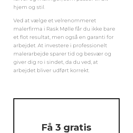
hjem og stil.
Ved at vælge et velrenommeret
malerfirma i Rask Mølle får du ikke bare
et flot resultat, men også en garanti for
arbejdet. At investere i professionelt
malerarbejde sparer tid og besvær og
giver dig ro i sindet, da du ved, at
arbejdet bliver udført korrekt.
Få 3 gratis