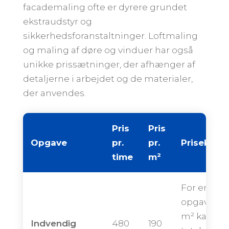
facademaling ofte er dyrere grundet
ekstraudstyr og
sikkerhedsforanstaltninger. Loftmaling
og maling af døre og vinduer har også
unikke prissætninger, der afhænger af
detaljerne i arbejdet og de materialer,
der anvendes.
Pris
Pris
Opgave
pr.
pr.
Priseksem
time
m²
For en
opgave på
m² kan de
Indvendig
480
190