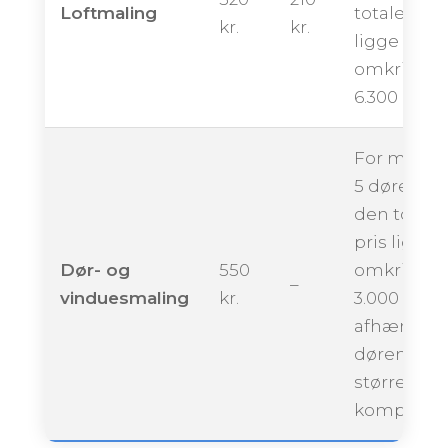
Loftmaling
totale pris
kr.
kr.
ligge
omkring
6.300 krone
For maling
5 døre kan
den totale
pris ligge
Dør- og
550
omkring
–
vinduesmaling
kr.
3.000 krone
afhængigt 
dørenes
størrelse 
kompleksit