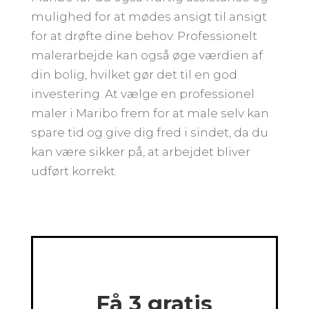
mulighed for at mødes ansigt til ansigt
for at drøfte dine behov. Professionelt
malerarbejde kan også øge værdien af
din bolig, hvilket gør det til en god
investering. At vælge en professionel
maler i Maribo frem for at male selv kan
spare tid og give dig fred i sindet, da du
kan være sikker på, at arbejdet bliver
udført korrekt.
Få 3 gratis