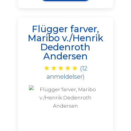
Flügger farver,
Maribo v./Henrik
Dedenroth
Andersen
★
★
★
★
★
(12
anmeldelser)