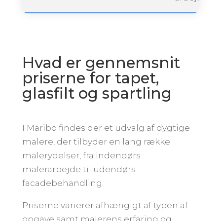
Hvad er gennemsnit
priserne for tapet,
glasfilt og spartling
I Maribo findes der et udvalg af dygtige
malere, der tilbyder en lang række
malerydelser, fra indendørs
malerarbejde til udendørs
facadebehandling.
Priserne varierer afhængigt af typen af
opgave samt malerens erfaring og