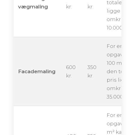
totale pris
vægmaling
kr.
kr.
ligge
omkring
10.000 kron
For en
opgave på
100 m² kan
600
350
Facademaling
den totale
kr.
kr.
pris ligge
omkring
35.000 kro
For en
opgave på
m² kan de