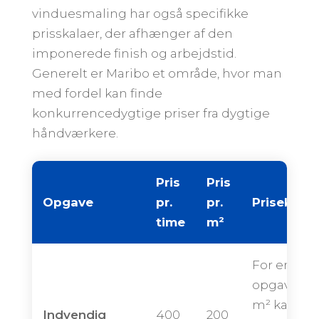
vinduesmaling har også specifikke
prisskalaer, der afhænger af den
imponerede finish og arbejdstid.
Generelt er Maribo et område, hvor man
med fordel kan finde
konkurrencedygtige priser fra dygtige
håndværkere.
Pris
Pris
Opgave
pr.
pr.
Priseksem
time
m²
For en
opgave på
m² kan de
Indvendig
400
200