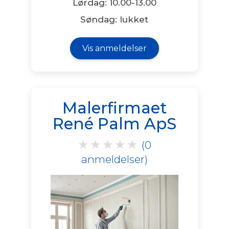
Lørdag: 10.00-13.00
Søndag: lukket
Vis anmeldelser
Malerfirmaet
René Palm ApS
★
★
★
★
★
(0
anmeldelser)