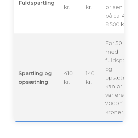
Fuldspartling
kr.
kr.
prisen ligge
på ca. 4.250 
8.500 kroner
For 50 m²
med
fuldspartlin
og
Spartling og
410
140
opsætning
opsætning
kr.
kr.
kan prisen
variere fra ca
7.000 til 13.0
kroner.