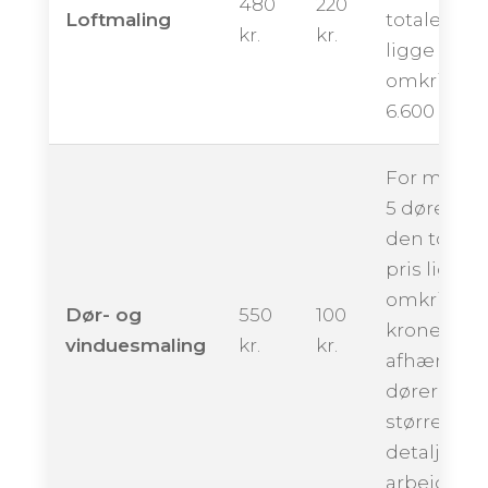
480
220
Loftmaling
totale pris
kr.
kr.
ligge
omkring
6.600 krone
For maling
5 døre kan
den totale
pris ligge
omkring 2.
Dør- og
550
100
kroner,
vinduesmaling
kr.
kr.
afhængigt 
dørernes
størrelser 
detaljerne 
arbejdet.