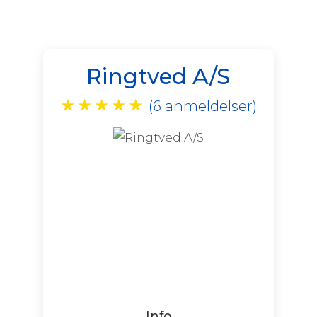
Ringtved A/S
★
★
★
★
★
(6 anmeldelser)
Info