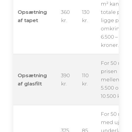
m² kan den
Opsætning
360
130
totale pris
af tapet
kr.
kr.
ligge på
omkring
6.500 – 11.50
kroner.
For 50 m² k
prisen ende
Opsætning
390
110
mellem ca.
af glasfilt
kr.
kr.
5.500 og
10.500 krone
For 50 m²
med ujævn
375
85
underlag k