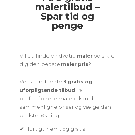
malertilbud –
Spar tid og
penge
Vil du finde en dygtig
maler
og sikre
dig den bedste
maler pris
?
Ved at indhente
3 gratis og
uforpligtende tilbud
fra
professionelle malere kan du
sammenligne priser og vælge den
bedste løsning.
✔ Hurtigt, nemt og gratis