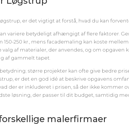
r Løgstrup
øgstrup, er det vigtigt at forstå, hvad du kan forvent
an variere betydeligt afhængigt af flere faktorer. Ge
m 150-250 kr., mens facademaling kan koste mellem 2
 valg af materialer, der anvendes, og om opgaven k
ng af gammelt tapet.
betydning; større projekter kan ofte give bedre prise
strup, er det en god idé at beskrive opgavens omfang
, hvad der er inkluderet i prisen, så der ikke komme
edste løsning, der passer til dit budget, samtidig med
a forskellige malerfirmaer