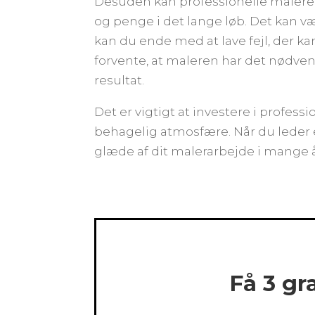
Desuden kan professionelle malere i
og penge i det lange løb. Det kan v
kan du ende med at lave fejl, der ka
forvente, at maleren har det nødvendi
resultat.
Det er vigtigt at investere i profes
behagelig atmosfære. Når du leder eft
glæde af dit malerarbejde i mange 
Få 3 gr