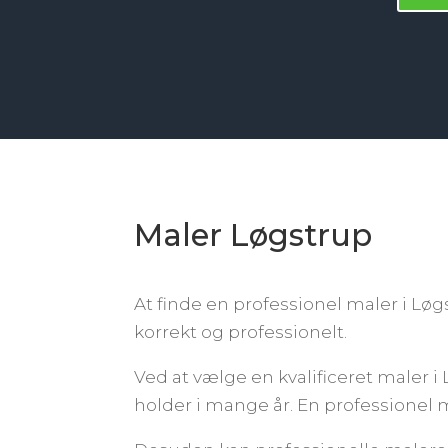
Maler Løgstrup
At finde en professionel maler i Løgs
korrekt og professionelt.
Ved at vælge en kvalificeret maler i
holder i mange år. En professionel m