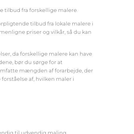
 tilbud fra forskellige malere.
pligtende tilbud fra lokale malere i
enligne priser og vilkår, så du kan
elser, da forskellige malere kan have
dene, bør du sørge for at
 omfatte mængden af forarbejde, der
forståelse af, hvilken maler i
vendig til udvendig maling.