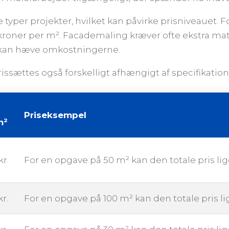
e typer projekter, hvilket kan påvirke prisniveaue
kroner per m². Facademaling kræver ofte ekstra mat
t kan hæve omkostningerne.
ssættes også forskelligt afhængigt af specifikation
Priseksempel
m²
kr.
For en opgave på 50 m² kan den totale pris li
kr.
For en opgave på 100 m² kan den totale pris l