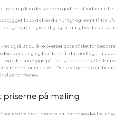
 Løgstrup kan det være en god idé at indhente flere
3byggetilbud.dk kan du hurtigt og nemt få tre ufor
 hurtigere, men giver dig også mulighed for at samm
ikrer også, at du ikke overser potentialet for bespar
 deres erfaring og kvalitet. Når du modtager tilbud
t, og ikke kun kigge på den samlede pris. Det kan
idsrammen for projektet. Dette vil give dig en bedre 
e value for money.
 priserne på maling
 af malerarbejder tilgængeligt, der spænder fra ind