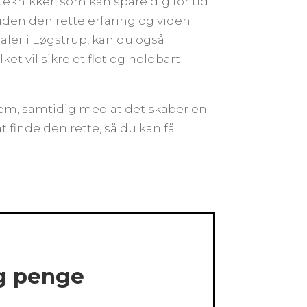
eknikker, som kan spare dig for tid
uden den rette erfaring og viden
aler i Løgstrup, kan du også
et vil sikre et flot og holdbart
hjem, samtidig med at det skaber en
t finde den rette, så du kan få
og penge