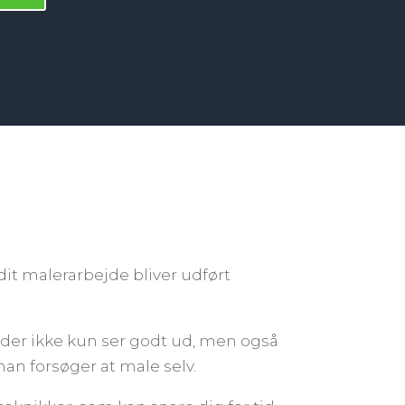
 dit malerarbejde bliver udført
t, der ikke kun ser godt ud, men også
man forsøger at male selv.