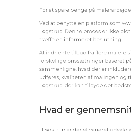
For at spare penge på malerarbejde i
Ved at benytte en platform som www.
Løgstrup. Denne proces er ikke blot
træffe en informeret beslutning.
At indhente tilbud fra flere malere s
forskellige prissætninger baseret på
sammenligne, hvad der er inkludere
udføres, kvaliteten af malingen og t
Løgstrup, der kan tilbyde det bedst
Hvad er gennemsnit
I Løgstrup er der et varieret udvalg