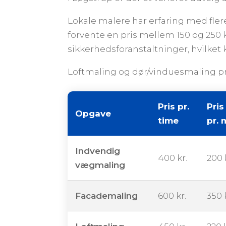
Lokale malere har erfaring med fler
forvente en pris mellem 150 og 250 
sikkerhedsforanstaltninger, hvilke
Loftmaling og dør/vinduesmaling pri
Pris pr.
Pris
Opgave
time
pr. 
Indvendig
400 kr.
200 
vægmaling
Facademaling
600 kr.
350 