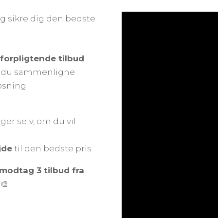
g sikre dig den bedste
uforpligtende tilbud
an du sammenligne
øsning.
ger selv, om du vil
jde
til den bedste pris
modtag 3 tilbud fra
🎨