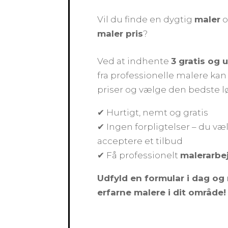
Vil du finde en dygtig
maler
o
maler pris
?
Ved at indhente
3 gratis og 
fra professionelle malere k
priser og vælge den bedste l
✔ Hurtigt, nemt og gratis
✔ Ingen forpligtelser – du væl
acceptere et tilbud
✔ Få professionelt
malerarbe
Udfyld en formular i dag og 
erfarne malere i dit område!