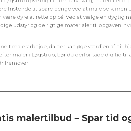
 Løgstrup give dig råd om farvevalg, materialer og t
ære fristende at spare penge ved at male selv, men 
n være dyre at rette op på. Ved at vælge en dygtig m
ge udstyr og de rigtige materialer til opgaven, hvilk
sionelt malerarbejde, da det kan øge værdien af dit 
er maler i Løgstrup, bør du derfor tage dig tid til a
år fremover.
atis malertilbud – Spar tid 