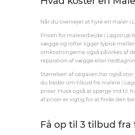
Hvad koster en Male
Når du overvejer at hyre en maler i L
Prisen for malerarbejde i Løgstrup k
vægge og lofter ligger typisk melle
omkostningerne også påvirkes af de
reparation af vægge eller nedtagni
Størrelsen af opgaven har også stor 
du beder om tilbud fra malere i Løg
priser. Husk også at spørge ind til
af priser er vigtig for at finde den b
Få op til 3 tilbud fr