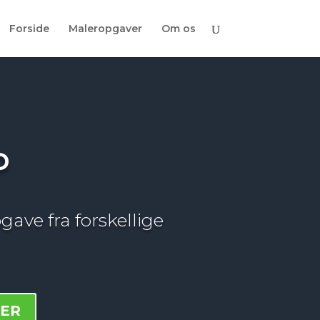
Forside
Maleropgaver
Om os
P
gave fra forskellige
HER