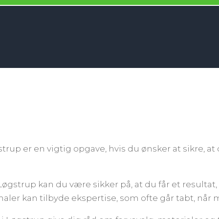
trup er en vigtig opgave, hvis du ønsker at sikre, at
 Løgstrup kan du være sikker på, at du får et resulta
aler kan tilbyde ekspertise, som ofte går tabt, når 