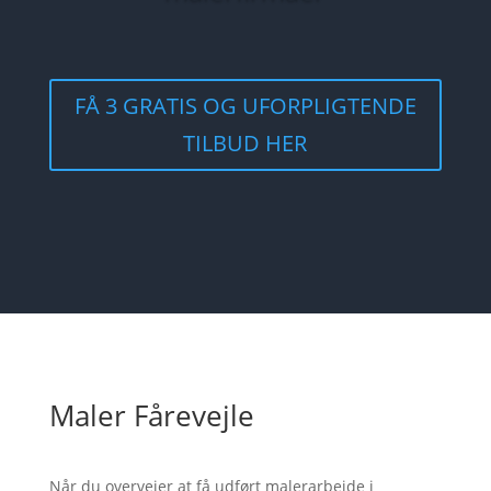
FÅ 3 GRATIS OG UFORPLIGTENDE
TILBUD HER
Maler Fårevejle
Når du overvejer at få udført malerarbejde i