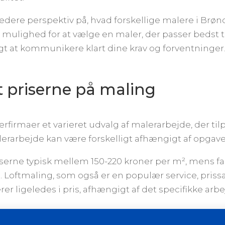
edere perspektiv på, hvad forskellige malere i Brøn
 mulighed for at vælge en maler, der passer bedst t
igt at kommunikere klart dine krav og forventninger
 priserne på maling
erfirmaer et varieret udvalg af malerarbejde, der t
alerarbejde kan være forskelligt afhængigt af opgav
serne typisk mellem 150-220 kroner per m², mens f
. Loftmaling, som også er en populær service, priss
er ligeledes i pris, afhængigt af det specifikke arbe