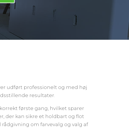
iver udført professionelt og med høj
dsstillende resultater.
korrekt første gang, hvilket sparer
 der kan sikre et holdbart og flot
l rådgivning om farvevalg og valg af