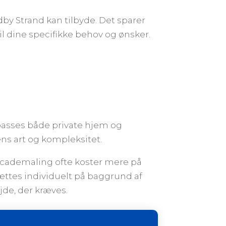
dby Strand kan tilbyde. Det sparer
il dine specifikke behov og ønsker.
.
ilpasses både private hjem og
ens art og kompleksitet.
academaling ofte koster mere på
ættes individuelt på baggrund af
jde, der kræves.