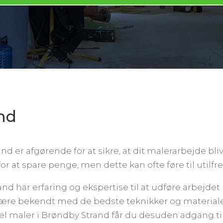
nd
nd er afgørende for at sikre, at dit malerarbejde bl
or at spare penge, men dette kan ofte føre til utilfre
nd har erfaring og ekspertise til at udføre arbejdet 
 være bekendt med de bedste teknikker og materialer,
nel maler i Brøndby Strand får du desuden adgang ti