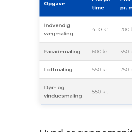
Opgave
time
pr. 
Indvendig
400 kr.
200 k
vægmaling
Facademaling
600 kr.
350 k
Loftmaling
550 kr.
250 k
Dør- og
550 kr.
–
vinduesmaling