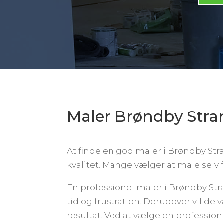
Maler Brøndby Stra
At finde en god maler i Brøndby Stra
kvalitet. Mange vælger at male selv f
En professionel maler i Brøndby Stra
tid og frustration. Derudover vil de
resultat. Ved at vælge en professio