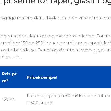
riserne for tapet, glasfilt o
ygtige malere, der tilbyder en bred vifte af maler
ængigt af projektets art og malerens erfaring. For 
ge mellem 150 og 250 kroner per m², mens special
 og forberedelse. Det er også værd at overveje, at ti
lige pris.
Pris pr.
Priseksempel
m²
For en opgave på 50 m² kan den totale 
130 kr.
11.500 kroner.