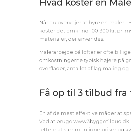
Hvad koster en Mal
Når du overvejer at hyre en maler i 
koster det omkring 100-300 kr. pr. 
materialer, der anvendes.
Malerarbejde på lofter er ofte bill
omkostningerne typisk højere på gru
overflader, antallet af lag maling o
Få op til 3 tilbud fr
En af de mest effektive måder at sp
Ved at bruge www.3byggetilbud.dk ka
lettere at sammenligne priser og kva