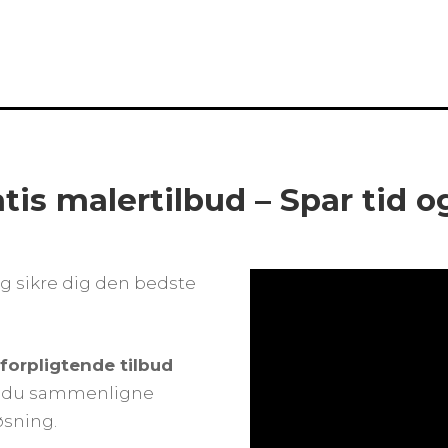
atis malertilbud – Spar tid 
g sikre dig den bedste
uforpligtende tilbud
an du sammenligne
øsning.