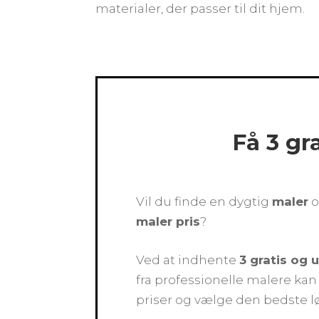
materialer, der passer til dit hjem.
Få 3 gr
Vil du finde en dygtig
maler
o
maler pris
?
Ved at indhente
3 gratis og 
fra professionelle malere k
priser og vælge den bedste l