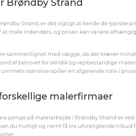
er Brøndby Strand
Brøndby Strand, er det vigtigt at kende de typiske 
m² at male indendørs, og prisen kan variere afhæng
igere sammenlignet med vægge, da det kræver mindre
nd af behovet for skridik og vejrbestandige materi
g rummets størrelse spiller en afgørende rolle i pris
a forskellige malerfirmaer
are penge på malerarbejde i Brøndby Strand er ved at
n du hurtigt og nemt få tre uforpligtende tilbud fr
litet.