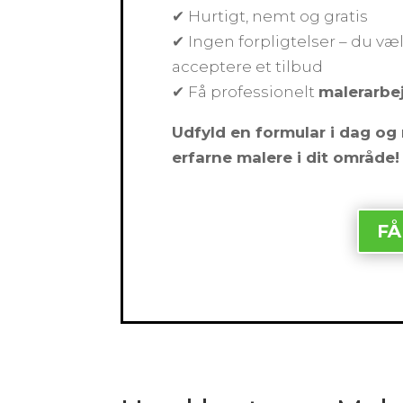
✔ Hurtigt, nemt og gratis
✔ Ingen forpligtelser – du væl
acceptere et tilbud
✔ Få professionelt
malerarbe
Udfyld en formular i dag og 
erfarne malere i dit område!
FÅ