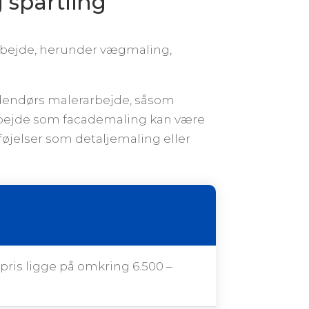
g spartling
arbejde, herunder vægmaling,
indendørs malerarbejde, såsom
arbejde som facademaling kan være
lføjelser som detaljemaling eller
pris ligge på omkring 6.500 –