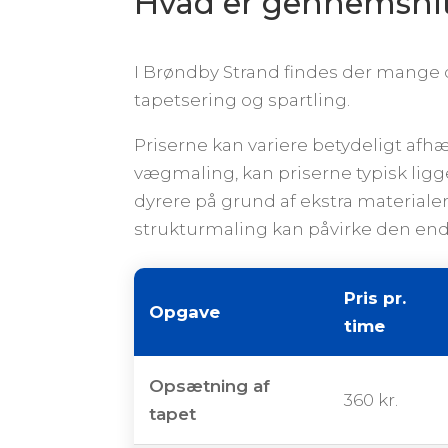
Hvad er gennemsnit p
I Brøndby Strand findes der mange d
tapetsering og spartling.
Priserne kan variere betydeligt afh
vægmaling, kan priserne typisk lig
dyrere på grund af ekstra materialer
strukturmaling kan påvirke den ende
Pris pr.
Opgave
time
Opsætning af
360 kr.
tapet