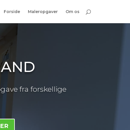
Forside
Maleropgaver
Om os
RAND
gave fra forskellige
HER