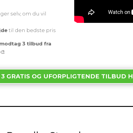
ger selv, om du vil
jde
til den bedste pris
modtag 3 tilbud fra
🎨
 3 GRATIS OG UFORPLIGTENDE TILBUD 